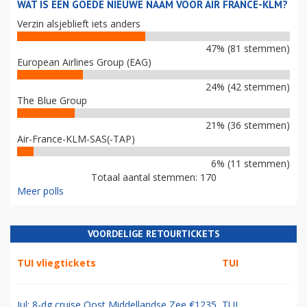
WAT IS EEN GOEDE NIEUWE NAAM VOOR AIR FRANCE-KLM?
Verzin alsjeblieft iets anders
47% (81 stemmen)
European Airlines Group (EAG)
24% (42 stemmen)
The Blue Group
21% (36 stemmen)
Air-France-KLM-SAS(-TAP)
6% (11 stemmen)
Totaal aantal stemmen: 170
Meer polls
VOORDELIGE RETOURTICKETS
TUI vliegtickets
TUI
Jul: 8-dg cruise Oost Middellandse Zee €1235
TUI