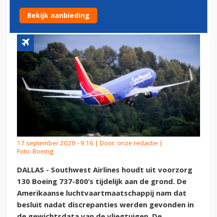
AAN DE GROND
Bekijk aanbieding
17 september 2020 - 9:16 | Door:
onze redactie
|
Foto: Boeing
DALLAS - Southwest Airlines houdt uit voorzorg
130 Boeing 737-800’s tijdelijk aan de grond. De
Amerikaanse luchtvaartmaatschappij nam dat
besluit nadat discrepanties werden gevonden in
de gewichtsdata van de vliegtuigen. De