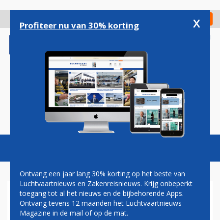
Overslaan
en
x
Digitaal Magazine
Registreer
Check in
naar
Profiteer nu van 30% korting
de
inhoud
gaan
Magazine
Podcasts
Vacatures
Toggl
naviga
Ontvang een jaar lang 30% korting op het beste van
Luchtvaartnieuws en Zakenreisnieuws. Krijg onbeperkt
toegang tot al het nieuws en de bijbehorende Apps.
SOUTHWEST AIRLINES
Ontvang tevens 12 maanden het Luchtvaartnieuws
HOUDT 130 BOEING 737'S
Magazine in de mail of op de mat.