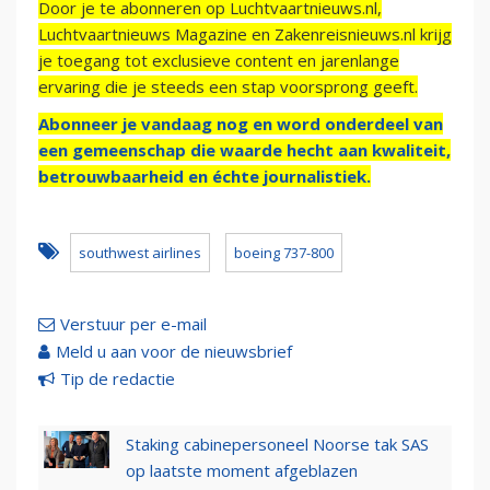
Door je te abonneren op Luchtvaartnieuws.nl,
Luchtvaartnieuws Magazine en Zakenreisnieuws.nl krijg
je toegang tot exclusieve content en jarenlange
ervaring die je steeds een stap voorsprong geeft.
Abonneer je vandaag nog en word onderdeel van
een gemeenschap die waarde hecht aan kwaliteit,
betrouwbaarheid en échte journalistiek.
southwest airlines
boeing 737-800
Verstuur per e-mail
Meld u aan voor de nieuwsbrief
Tip de redactie
Staking cabinepersoneel Noorse tak SAS
op laatste moment afgeblazen