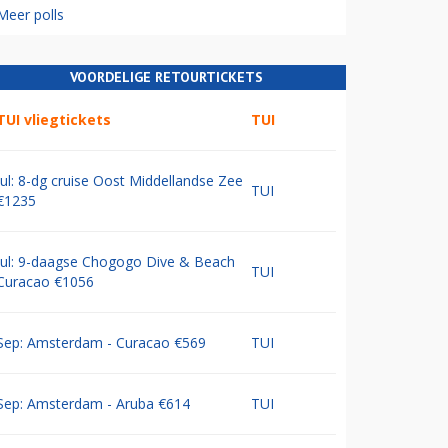
Meer polls
VOORDELIGE RETOURTICKETS
TUI vliegtickets
TUI
Jul: 8-dg cruise Oost Middellandse Zee
TUI
€1235
Jul: 9-daagse Chogogo Dive & Beach
TUI
Curacao €1056
Sep: Amsterdam - Curacao €569
TUI
Sep: Amsterdam - Aruba €614
TUI