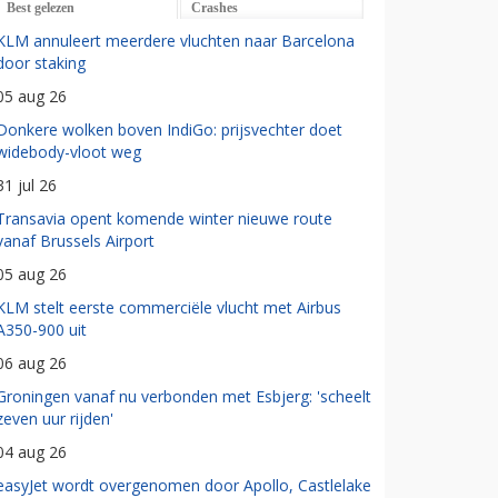
Best gelezen
Crashes
KLM annuleert meerdere vluchten naar Barcelona
door staking
05 aug 26
Donkere wolken boven IndiGo: prijsvechter doet
widebody-vloot weg
31 jul 26
Transavia opent komende winter nieuwe route
vanaf Brussels Airport
05 aug 26
KLM stelt eerste commerciële vlucht met Airbus
A350-900 uit
06 aug 26
Groningen vanaf nu verbonden met Esbjerg: 'scheelt
zeven uur rijden'
04 aug 26
easyJet wordt overgenomen door Apollo, Castlelake