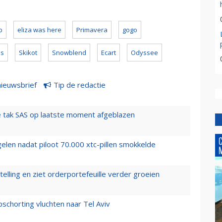
b
eliza was here
Primavera
gogo
ds
Skikot
Snowblend
Ecart
Odyssee
nieuwsbrief
Tip de redactie
 tak SAS op laatste moment afgeblazen
elen nadat piloot 70.000 xtc-pillen smokkelde
elling en ziet orderportefeuille verder groeien
chorting vluchten naar Tel Aviv