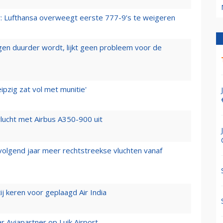
er: Lufthansa overweegt eerste 777-9’s te weigeren
iegen duurder wordt, lijkt geen probleem voor de
ipzig zat vol met munitie'
lucht met Airbus A350-900 uit
 volgend jaar meer rechtstreekse vluchten vanaf
j keren voor geplaagd Air India
r Aviapartner op Luik Airport