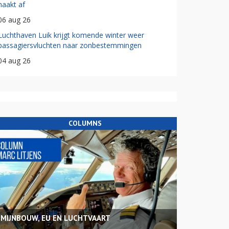
haakt af
06 aug 26
Luchthaven Luik krijgt komende winter weer
passagiersvluchten naar zonbestemmingen
04 aug 26
COLUMNS
MIJNBOUW, EU EN LUCHTVAART