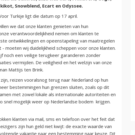
Skikot, Snowblend, Ecart en Odyssee.
or Turkije ligt die datum op 17 april.
illen we dat onze klanten genieten van hun
onze verantwoordelijkheid nemen om klanten te
tste ontwikkelingen en opeenstapeling van maatregelen
 - moeten wij duidelijkheid scheppen voor onze klanten.
ijf noch een veilige terugkeer garanderen zonder
ties vermijden. De veiligheid en het welzijn van onze
man Mattijs ten Brink.
 zijn, reizen vooralsnog terug naar Nederland op hun
anneer bestemmingen hun grenzen sluiten, zoals op dit
amen met zowel lokale als internationale autoriteiten en
 zo snel mogelijk weer op Nederlandse bodem krijgen.
en klanten via mail, sms en telefoon over het feit dat
izigers zijn hun geld niet kwijt: de exacte waarde van
 volgende vakantie naar een bestemming naar keuze. Dit