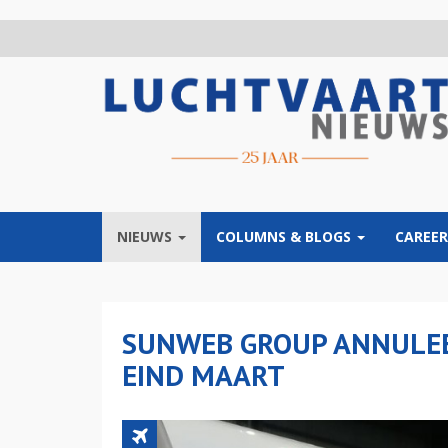
Overslaan
en
naar
de
inhoud
gaan
NIEUWS
COLUMNS & BLOGS
CAREER
SUNWEB GROUP ANNULEE
EIND MAART