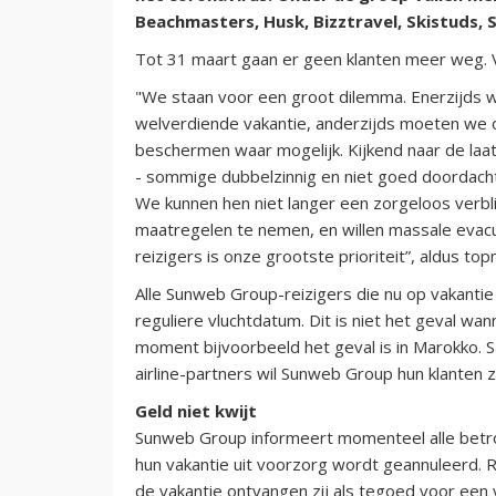
Beachmasters, Husk, Bizztravel, Skistuds, 
Tot 31 maart gaan er geen klanten meer weg. Vo
"We staan voor een groot dilemma. Enerzijds w
welverdiende vakantie, anderzijds moeten we 
beschermen waar mogelijk. Kijkend naar de laa
- sommige dubbelzinnig en niet goed doordacht
We kunnen hen niet langer een zorgeloos verbl
maatregelen te nemen, en willen massale evacua
reizigers is onze grootste prioriteit”, aldus top
Alle Sunweb Group-reizigers die nu op vakantie
reguliere vluchtdatum. Dit is niet het geval w
moment bijvoorbeeld het geval is in Marokko. S
airline-partners wil Sunweb Group hun klanten
Geld niet kwijt
Sunweb Group informeert momenteel alle betrokk
hun vakantie uit voorzorg wordt geannuleerd. Re
de vakantie ontvangen zij als tegoed voor een