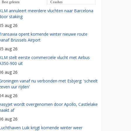
Best gelezen
Crashes
KLM annuleert meerdere vluchten naar Barcelona
door staking
05 aug 26
Transavia opent komende winter nieuwe route
vanaf Brussels Airport
05 aug 26
KLM stelt eerste commerciële vlucht met Airbus
A350-900 uit
06 aug 26
Groningen vanaf nu verbonden met Esbjerg: 'scheelt
zeven uur rijden'
04 aug 26
easyJet wordt overgenomen door Apollo, Castlelake
haakt af
06 aug 26
Luchthaven Luik krijgt komende winter weer