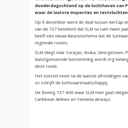
donderdagochtend op de luchthaven van Pa
waar de laatste inspecties en testvluchte
Op 9 december werd de deal tussen AerCap en
van de 737 betekent dat SLM na ruim twee jaar
heeft een nieuw kleurenschema dat de Surinaam
regionale routes.
SLM vliegt naar Curaçao, Aruba, Georgetown, 
laatstgenoemde bestemming wordt erg belangrij
deze route.
Het toestel moet na de laatste afrondingen van 
zo schrijft de luchtvaartmaatschappij.
De Boeing 737-800 waar SLM mee gaat vliegen is
Caribbean Airlines en Yemenia Airways.