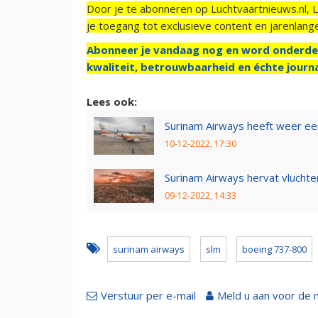
Door je te abonneren op Luchtvaartnieuws.nl, 
je toegang tot exclusieve content en jarenlang
Abonneer je vandaag nog en word onderde
kwaliteit, betrouwbaarheid en échte journa
Lees ook:
Surinam Airways heeft weer ee
10-12-2022, 17:30
Surinam Airways hervat vluchte
09-12-2022, 14:33
surinam airways
slm
boeing 737-800
Verstuur per e-mail
Meld u aan voor de 