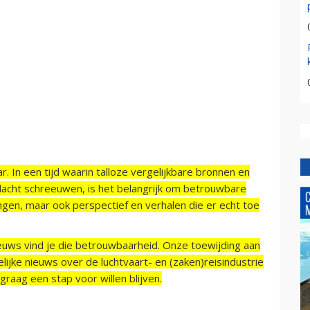
r. In een tijd waarin talloze vergelijkbare bronnen en
acht schreeuwen, is het belangrijk om betrouwbare
ngen, maar ook perspectief en verhalen die er echt toe
ieuws vind je die betrouwbaarheid. Onze toewijding aan
ijke nieuws over de luchtvaart- en (zaken)reisindustrie
raag een stap voor willen blijven.