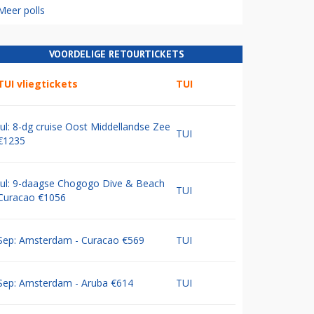
Meer polls
VOORDELIGE RETOURTICKETS
TUI vliegtickets
TUI
Jul: 8-dg cruise Oost Middellandse Zee
TUI
€1235
Jul: 9-daagse Chogogo Dive & Beach
TUI
Curacao €1056
Sep: Amsterdam - Curacao €569
TUI
Sep: Amsterdam - Aruba €614
TUI