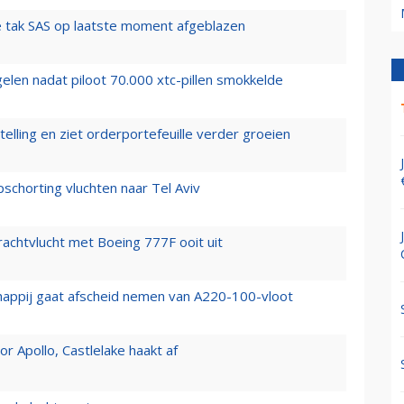
 tak SAS op laatste moment afgeblazen
elen nadat piloot 70.000 xtc-pillen smokkelde
elling en ziet orderportefeuille verder groeien
chorting vluchten naar Tel Aviv
vrachtvlucht met Boeing 777F ooit uit
happij gaat afscheid nemen van A220-100-vloot
 Apollo, Castlelake haakt af