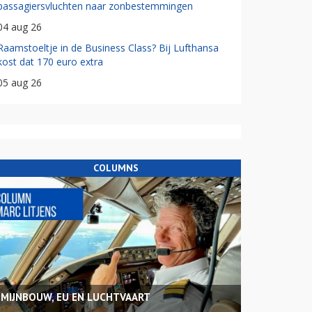
passagiersvluchten naar zonbestemmingen
04 aug 26
Raamstoeltje in de Business Class? Bij Lufthansa
kost dat 170 euro extra
05 aug 26
COLUMNS
MIJNBOUW, EU EN LUCHTVAART