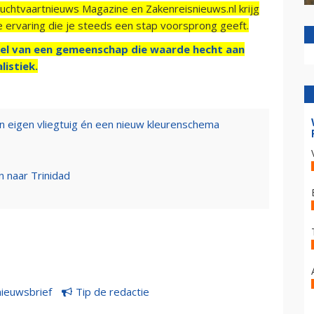
Luchtvaartnieuws Magazine en Zakenreisnieuws.nl krijg
e ervaring die je steeds een stap voorsprong geeft.
el van een gemeenschap die waarde hecht aan
listiek.
n eigen vliegtuig én een nieuw kleurenschema
n naar Trinidad
nieuwsbrief
Tip de redactie