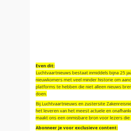
Even dit:
Luchtvaartnieuws bestaat inmiddels bijna 25 jaa
nieuwkomers met veel minder historie om aand
platforms te hebben die niet alleen nieuws bre
doen.
Bij Luchtvaartnieuws en zustersite Zakenreisn
het leveren van het meest actuele en onafhankel
maakt ons een onmisbare bron voor lezers die g
Abonneer je voor exclusieve content: