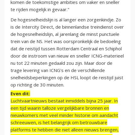
komen de toekomstige ambities om vaker en sneller
te rijden mogelijk in gevaar."
De hogesnelheidslijn is al langer een zorgenkindje. Zo
is de Intercity Direct, de binnenlandse treindienst over
de hogesnelheidslijn, al jarenlang de minst punctuele
trein van de NS. Het was oorspronkelijk de bedoeling
dat de reistijd tussen Rotterdam Centraal en Schiphol
door de instroom van nieuw en sneller ICNG-materieel
nu tot 22 minuten gedaald zou zijn. Maar door de
trage levering van ICNG's en de verschillende
snelheidsbeperkingen op de HSL loopt de reistijd juist
op richting de 30 minuten.
Even dit:
Luchtvaartnieuws bestaat inmiddels bijna 25 jaar. In
een tijd waarin talloze vergelijkbare bronnen en
nieuwkomers met veel minder historie om aandacht
schreeuwen, is het belangrijk om betrouwbare
platforms te hebben die niet alleen nieuws brengen,