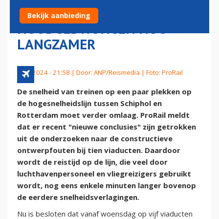
SCHIPHOL WORDEN
Bekijk aanbieding
NOODGEDWONGEN NOG
LANGZAMER
9 juli 2024 - 21:58 | Door:
ANP/Reismedia
| Foto: ProRail
De snelheid van treinen op een paar plekken op
de hogesnelheidslijn tussen Schiphol en
Rotterdam moet verder omlaag. ProRail meldt
dat er recent "nieuwe conclusies" zijn getrokken
uit de onderzoeken naar de constructieve
ontwerpfouten bij tien viaducten. Daardoor
wordt de reistijd op de lijn, die veel door
luchthavenpersoneel en vliegreizigers gebruikt
wordt, nog eens enkele minuten langer bovenop
de eerdere snelheidsverlagingen.
Nu is besloten dat vanaf woensdag op vijf viaducten