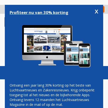
Overslaan
en
x
Digitaal Magazine
Registreer
Check in
naar
Profiteer nu van 30% korting
de
inhoud
gaan
Magazine
Podcasts
Vacatures
Toggl
naviga
Ontvang een jaar lang 30% korting op het beste van
Luchtvaartnieuws en Zakenreisnieuws. Krijg onbeperkt
toegang tot al het nieuws en de bijbehorende Apps.
TREINEN OP
Ontvang tevens 12 maanden het Luchtvaartnieuws
HOGESNELHEIDSLIJN NAAR
Magazine in de mail of op de mat.