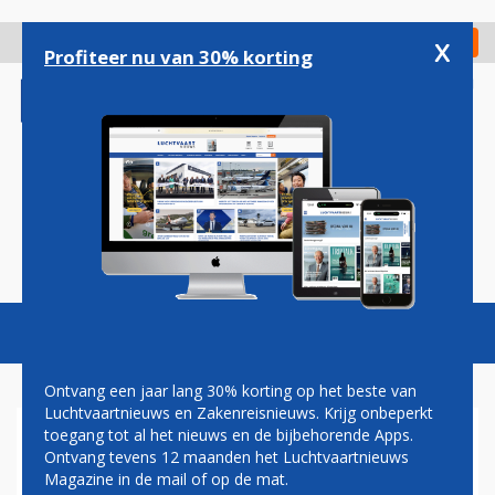
Overslaan
en
x
Digitaal Magazine
Registreer
Check in
naar
Profiteer nu van 30% korting
de
inhoud
gaan
Magazine
Podcasts
Vacatures
Toggl
naviga
Ontvang een jaar lang 30% korting op het beste van
Luchtvaartnieuws en Zakenreisnieuws. Krijg onbeperkt
toegang tot al het nieuws en de bijbehorende Apps.
TURKISH AIRLINES VAKER
Ontvang tevens 12 maanden het Luchtvaartnieuws
TUSSEN ISTANBUL EN
Magazine in de mail of op de mat.