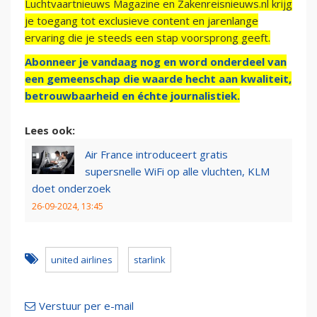
Luchtvaartnieuws Magazine en Zakenreisnieuws.nl krijg
je toegang tot exclusieve content en jarenlange
ervaring die je steeds een stap voorsprong geeft.
Abonneer je vandaag nog en word onderdeel van
een gemeenschap die waarde hecht aan kwaliteit,
betrouwbaarheid en échte journalistiek.
Lees ook:
Air France introduceert gratis
supersnelle WiFi op alle vluchten, KLM
doet onderzoek
26-09-2024, 13:45
united airlines
starlink
Verstuur per e-mail