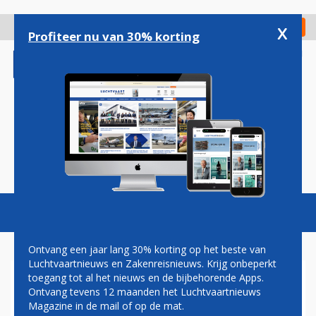
Overslaan
en
x
Digitaal Magazine
Registreer
Check in
naar
Profiteer nu van 30% korting
de
inhoud
gaan
Magazine
Podcasts
Vacatures
Toggl
naviga
Ontvang een jaar lang 30% korting op het beste van
Luchtvaartnieuws en Zakenreisnieuws. Krijg onbeperkt
toegang tot al het nieuws en de bijbehorende Apps.
UNITED AIRLINES VERSNELT
Ontvang tevens 12 maanden het Luchtvaartnieuws
UITROL VAN RAZENDSNELLE
Magazine in de mail of op de mat.