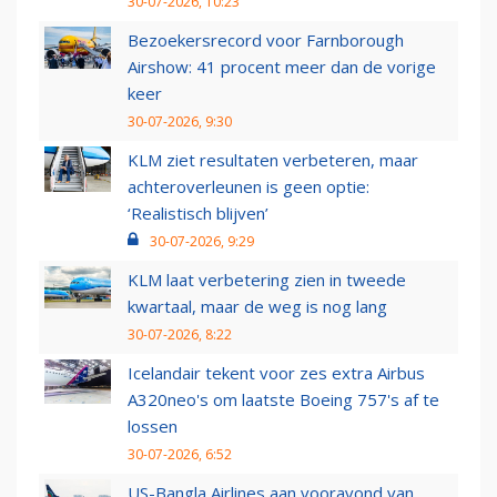
30-07-2026, 10:23
Bezoekersrecord voor Farnborough
Airshow: 41 procent meer dan de vorige
keer
30-07-2026, 9:30
KLM ziet resultaten verbeteren, maar
achteroverleunen is geen optie:
‘Realistisch blijven’
30-07-2026, 9:29
KLM laat verbetering zien in tweede
kwartaal, maar de weg is nog lang
30-07-2026, 8:22
Icelandair tekent voor zes extra Airbus
A320neo's om laatste Boeing 757's af te
lossen
30-07-2026, 6:52
US-Bangla Airlines aan vooravond van