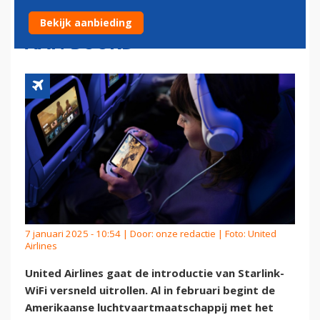
STARLINK-WIFI: 'REVOLUTIE
Bekijk aanbieding
AAN BOORD'
7 januari 2025 - 10:54 | Door:
onze redactie
| Foto: United
Airlines
United Airlines gaat de introductie van Starlink-
WiFi versneld uitrollen. Al in februari begint de
Amerikaanse luchtvaartmaatschappij met het