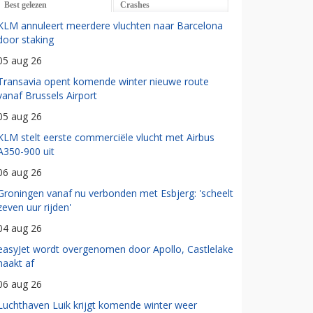
Best gelezen
Crashes
KLM annuleert meerdere vluchten naar Barcelona
door staking
05 aug 26
Transavia opent komende winter nieuwe route
vanaf Brussels Airport
05 aug 26
KLM stelt eerste commerciële vlucht met Airbus
A350-900 uit
06 aug 26
Groningen vanaf nu verbonden met Esbjerg: 'scheelt
zeven uur rijden'
04 aug 26
easyJet wordt overgenomen door Apollo, Castlelake
haakt af
06 aug 26
Luchthaven Luik krijgt komende winter weer