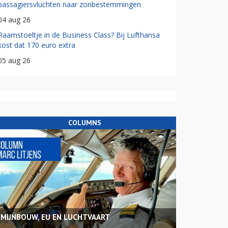
passagiersvluchten naar zonbestemmingen
04 aug 26
Raamstoeltje in de Business Class? Bij Lufthansa
kost dat 170 euro extra
05 aug 26
COLUMNS
MIJNBOUW, EU EN LUCHTVAART