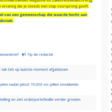
e ervaring die je steeds een stap voorsprong geeft.
el van een gemeenschap die waarde hecht aan
listiek.
nieuwsbrief
Tip de redactie
 tak SAS op laatste moment afgeblazen
elen nadat piloot 70.000 xtc-pillen smokkelde
elling en ziet orderportefeuille verder groeien