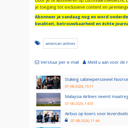
je toegang tot exclusieve content en jarenlang
Abonneer je vandaag nog en word onderde
kwaliteit, betrouwbaarheid en échte journa
american airlines
Verstuur per e-mail
Meld u aan voor de 
Staking cabinepersoneel Noorse
07-08-2026, 15:11
Malaysia Airlines neemt maatreg
07-08-2026, 14:07
Airbus op koers voor leverdoelst
07-08-2026, 11:44