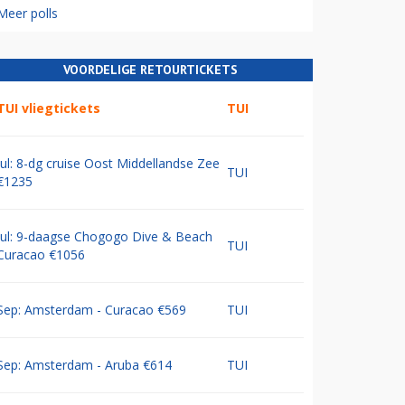
Meer polls
VOORDELIGE RETOURTICKETS
TUI vliegtickets
TUI
Jul: 8-dg cruise Oost Middellandse Zee
TUI
€1235
Jul: 9-daagse Chogogo Dive & Beach
TUI
Curacao €1056
Sep: Amsterdam - Curacao €569
TUI
Sep: Amsterdam - Aruba €614
TUI