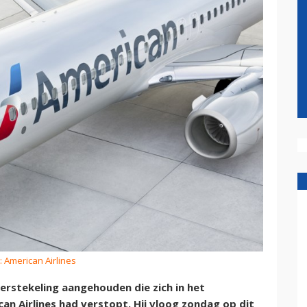
: American Airlines
erstekeling aangehouden die zich in het
an Airlines had verstopt. Hij vloog zondag op dit