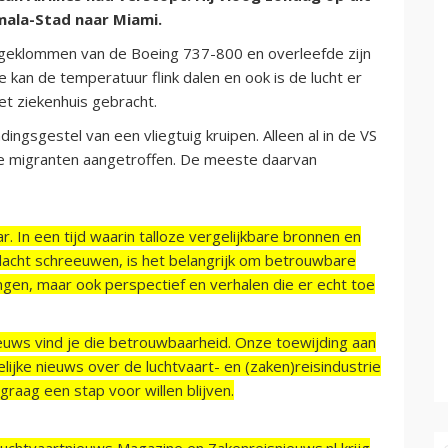
ala-Stad naar Miami.
 geklommen van de Boeing 737-800 en overleefde zijn
kan de temperatuur flink dalen en ook is de lucht er
t ziekenhuis gebracht.
ingsgestel van een vliegtuig kruipen. Alleen al in de VS
ale migranten aangetroffen. De meeste daarvan
r. In een tijd waarin talloze vergelijkbare bronnen en
acht schreeuwen, is het belangrijk om betrouwbare
ngen, maar ook perspectief en verhalen die er echt toe
ieuws vind je die betrouwbaarheid. Onze toewijding aan
ijke nieuws over de luchtvaart- en (zaken)reisindustrie
raag een stap voor willen blijven.
Luchtvaartnieuws Magazine en Zakenreisnieuws.nl krijg