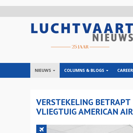
Overslaan
en
naar
de
inhoud
gaan
NIEUWS
COLUMNS & BLOGS
CAREER
VERSTEKELING BETRAPT 
VLIEGTUIG AMERICAN AIR