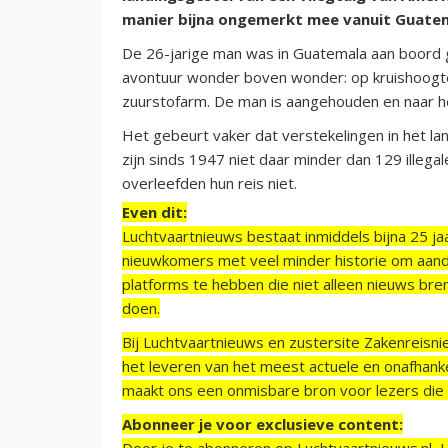
manier bijna ongemerkt mee vanuit Guatem
De 26-jarige man was in Guatemala aan boord
avontuur wonder boven wonder: op kruishoogte 
zuurstofarm. De man is aangehouden en naar he
Het gebeurt vaker dat verstekelingen in het land
zijn sinds 1947 niet daar minder dan 129 illeg
overleefden hun reis niet.
Even dit:
Luchtvaartnieuws bestaat inmiddels bijna 25 jaa
nieuwkomers met veel minder historie om aand
platforms te hebben die niet alleen nieuws bre
doen.
Bij Luchtvaartnieuws en zustersite Zakenreisn
het leveren van het meest actuele en onafhankel
maakt ons een onmisbare bron voor lezers die g
Abonneer je voor exclusieve content:
Door je te abonneren op Luchtvaartnieuws.nl, 