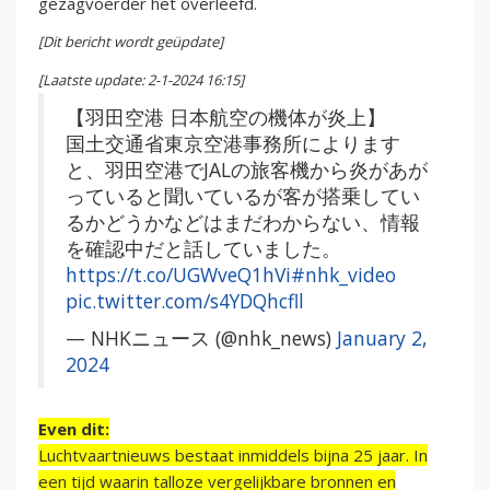
gezagvoerder het overleefd.
[Dit bericht wordt geüpdate]
[Laatste update: 2-1-2024 16:15]
【羽田空港 日本航空の機体が炎上】
国土交通省東京空港事務所によります
と、羽田空港でJALの旅客機から炎があが
っていると聞いているが客が搭乗してい
るかどうかなどはまだわからない、情報
を確認中だと話していました。
https://t.co/UGWveQ1hVi
#nhk_video
pic.twitter.com/s4YDQhcfll
— NHKニュース (@nhk_news)
January 2,
2024
Even dit:
Luchtvaartnieuws bestaat inmiddels bijna 25 jaar. In
een tijd waarin talloze vergelijkbare bronnen en