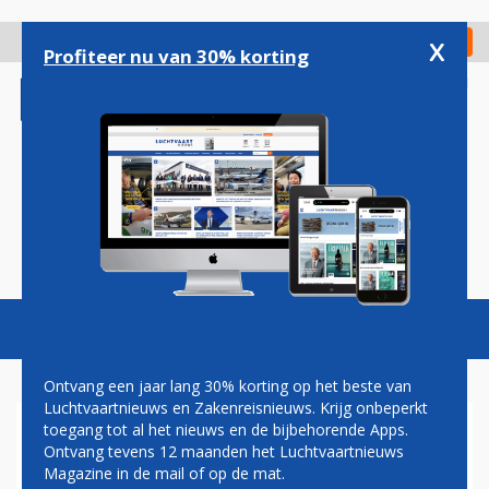
Overslaan
en
x
Digitaal Magazine
Registreer
Check in
naar
Profiteer nu van 30% korting
de
inhoud
gaan
Magazine
Podcasts
Vacatures
Toggl
naviga
Ontvang een jaar lang 30% korting op het beste van
Luchtvaartnieuws en Zakenreisnieuws. Krijg onbeperkt
toegang tot al het nieuws en de bijbehorende Apps.
VLIEGTUIG JAPAN AIRLINES
Ontvang tevens 12 maanden het Luchtvaartnieuws
BETROKKEN BIJ
Magazine in de mail of op de mat.