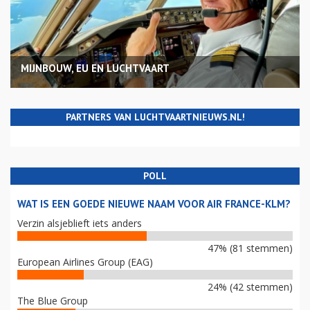
MIJNBOUW, EU EN LUCHTVAART
PARTNERS VAN LUCHTVAARTNIEUWS.NL!
POLL
WAT IS EEN GOEDE NIEUWE NAAM VOOR AIR FRANCE-KLM?
Verzin alsjeblieft iets anders
47% (81 stemmen)
European Airlines Group (EAG)
24% (42 stemmen)
The Blue Group