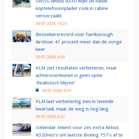
SWISS-Airbus A330 wijkt uit nadat
koptelefoonoplader rook in cabine
veroorzaakt
30-07-2026, 10:23
Bezoekersrecord voor Farnborough
Airshow: 41 procent meer dan de vorige
keer
30-07-2026, 9:30
KLM ziet resultaten verbeteren, maar
achteroverleunen is geen optie:
‘Realistisch blijven’
30-07-2026, 9:29
KLM laat verbetering zien in tweede
kwartaal, maar de weg is nog lang
30-07-2026, 8:22
Icelandair tekent voor zes extra Airbus
A320neo's om laatste Boeing 757's af te