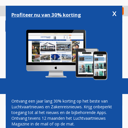
Overslaan
en
x
Digitaal Magazine
Registreer
Check in
naar
Profiteer nu van 30% korting
de
inhoud
gaan
Magazine
Podcasts
Vacatures
Toggl
naviga
Ontvang een jaar lang 30% korting op het beste van
Luchtvaartnieuws en Zakenreisnieuws. Krijg onbeperkt
toegang tot al het nieuws en de bijbehorende Apps.
WIZZ AIR HULT AIRBUS A321
Ontvang tevens 12 maanden het Luchtvaartnieuws
IN OLYMPISCHE KLEUREN
Magazine in de mail of op de mat.