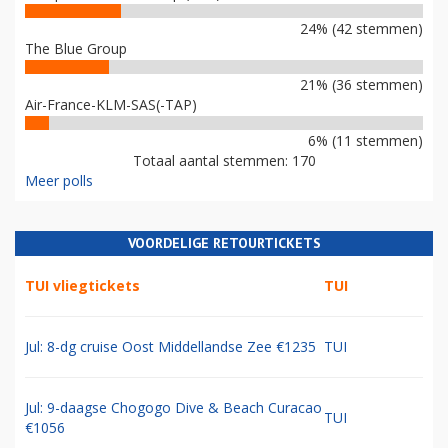
24% (42 stemmen)
The Blue Group
21% (36 stemmen)
Air-France-KLM-SAS(-TAP)
6% (11 stemmen)
Totaal aantal stemmen: 170
Meer polls
VOORDELIGE RETOURTICKETS
TUI vliegtickets
TUI
Jul: 8-dg cruise Oost Middellandse Zee €1235
TUI
Jul: 9-daagse Chogogo Dive & Beach Curacao
TUI
€1056