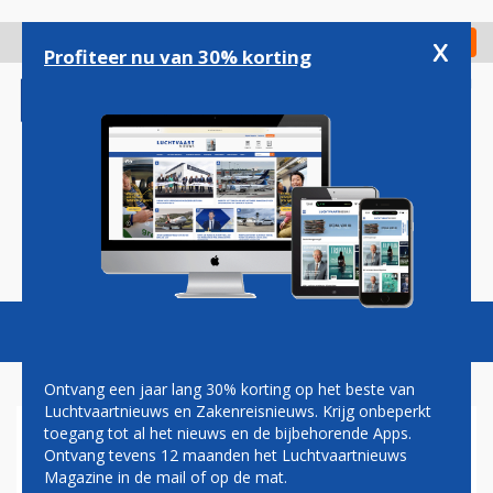
Overslaan
en
x
Digitaal Magazine
Registreer
Check in
naar
Profiteer nu van 30% korting
de
inhoud
gaan
Magazine
Podcasts
Vacatures
Toggl
naviga
Ontvang een jaar lang 30% korting op het beste van
Luchtvaartnieuws en Zakenreisnieuws. Krijg onbeperkt
toegang tot al het nieuws en de bijbehorende Apps.
AMSTERDAM ANDERS EN DE
Ontvang tevens 12 maanden het Luchtvaartnieuws
GROENEN WILLEN
Magazine in de mail of op de mat.