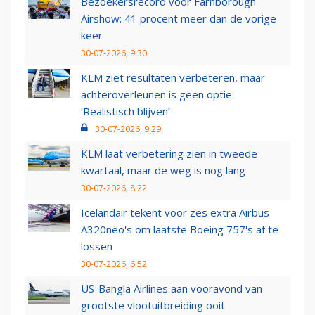
Bezoekersrecord voor Farnborough
Airshow: 41 procent meer dan de vorige
keer
30-07-2026, 9:30
KLM ziet resultaten verbeteren, maar
achteroverleunen is geen optie:
‘Realistisch blijven’
30-07-2026, 9:29
KLM laat verbetering zien in tweede
kwartaal, maar de weg is nog lang
30-07-2026, 8:22
Icelandair tekent voor zes extra Airbus
A320neo's om laatste Boeing 757's af te
lossen
30-07-2026, 6:52
US-Bangla Airlines aan vooravond van
grootste vlootuitbreiding ooit