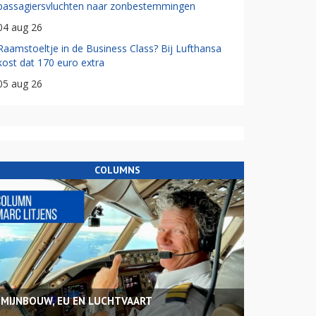
passagiersvluchten naar zonbestemmingen
04 aug 26
Raamstoeltje in de Business Class? Bij Lufthansa
kost dat 170 euro extra
05 aug 26
COLUMNS
MIJNBOUW, EU EN LUCHTVAART