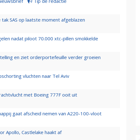
nieuwsbrief
Tip de redactie
 tak SAS op laatste moment afgeblazen
elen nadat piloot 70.000 xtc-pillen smokkelde
elling en ziet orderportefeuille verder groeien
chorting vluchten naar Tel Aviv
vrachtvlucht met Boeing 777F ooit uit
happij gaat afscheid nemen van A220-100-vloot
 Apollo, Castlelake haakt af