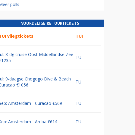
Meer polls
VOORDELIGE RETOURTICKETS
TUI vliegtickets
TUI
Jul: 8-dg cruise Oost Middellandse Zee
TUI
€1235
Jul: 9-daagse Chogogo Dive & Beach
TUI
Curacao €1056
Sep: Amsterdam - Curacao €569
TUI
Sep: Amsterdam - Aruba €614
TUI