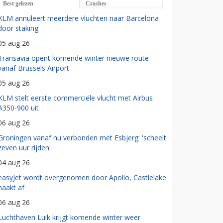
Best gelezen
Crashes
KLM annuleert meerdere vluchten naar Barcelona
door staking
05 aug 26
Transavia opent komende winter nieuwe route
vanaf Brussels Airport
05 aug 26
KLM stelt eerste commerciële vlucht met Airbus
A350-900 uit
06 aug 26
Groningen vanaf nu verbonden met Esbjerg: 'scheelt
zeven uur rijden'
04 aug 26
easyJet wordt overgenomen door Apollo, Castlelake
haakt af
06 aug 26
Luchthaven Luik krijgt komende winter weer