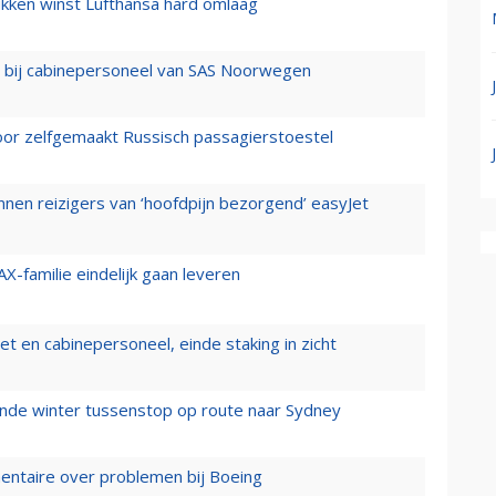
ukken winst Lufthansa hard omlaag
 bij cabinepersoneel van SAS Noorwegen
voor zelfgemaakt Russisch passagierstoestel
nen reizigers van ‘hoofdpijn bezorgend’ easyJet
X-familie eindelijk gaan leveren
t en cabinepersoneel, einde staking in zicht
mende winter tussenstop op route naar Sydney
mentaire over problemen bij Boeing