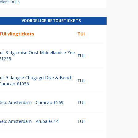
Meer polls
VOORDELIGE RETOURTICKETS
TUI vliegtickets
TUI
Jul: 8-dg cruise Oost Middellandse Zee
TUI
€1235
Jul: 9-daagse Chogogo Dive & Beach
TUI
Curacao €1056
Sep: Amsterdam - Curacao €569
TUI
Sep: Amsterdam - Aruba €614
TUI