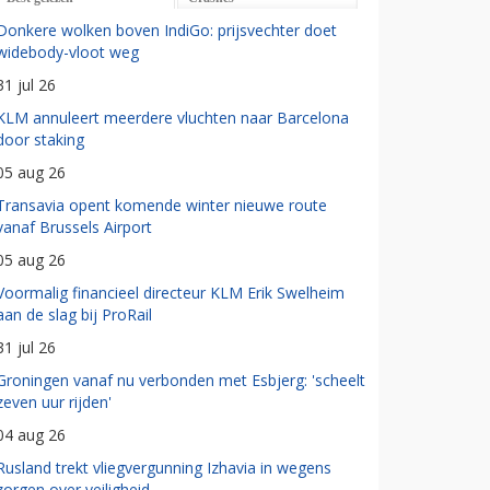
Donkere wolken boven IndiGo: prijsvechter doet
widebody-vloot weg
31 jul 26
KLM annuleert meerdere vluchten naar Barcelona
door staking
05 aug 26
Transavia opent komende winter nieuwe route
vanaf Brussels Airport
05 aug 26
Voormalig financieel directeur KLM Erik Swelheim
aan de slag bij ProRail
31 jul 26
Groningen vanaf nu verbonden met Esbjerg: 'scheelt
zeven uur rijden'
04 aug 26
Rusland trekt vliegvergunning Izhavia in wegens
zorgen over veiligheid