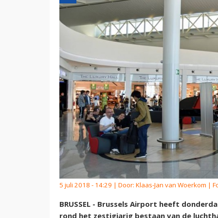
5 juli 2018 - 14:29 | Door:
Klaas-Jan van Woerkom
| Fo
BRUSSEL - Brussels Airport heeft donderda
rond het zestigjarig bestaan van de luchtha