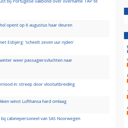
rust bij Portugese vakbond over overname TAP te
hol opent op 6 augustus haar deuren
t Esbjerg: 'scheelt zeven uur rijden'
 winter weer passagiersvluchten naar
ernood in: streep door vlootuitbreiding
ukken winst Lufthansa hard omlaag
 bij cabinepersoneel van SAS Noorwegen