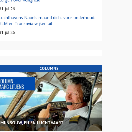
31 jul 26
Luchthavens Napels maand dicht voor onderhoud:
KLM en Transavia wijken uit
31 jul 26
COLUMNS
MIJNBOUW, EU EN LUCHTVAART