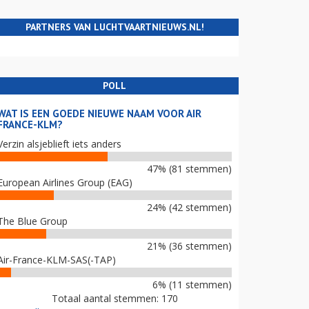
PARTNERS VAN LUCHTVAARTNIEUWS.NL!
POLL
WAT IS EEN GOEDE NIEUWE NAAM VOOR AIR
FRANCE-KLM?
Verzin alsjeblieft iets anders
47% (81 stemmen)
European Airlines Group (EAG)
24% (42 stemmen)
The Blue Group
21% (36 stemmen)
Air-France-KLM-SAS(-TAP)
6% (11 stemmen)
Totaal aantal stemmen: 170