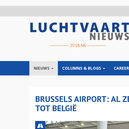
Overslaan
en
naar
de
inhoud
gaan
NIEUWS
COLUMNS & BLOGS
CAREER
BRUSSELS AIRPORT: AL 
TOT BELGIË