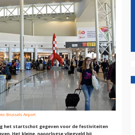
to: Brussels Airport
g het startschot gegeven voor de festiviteiten
ven. Het kleine, naoorlogse vliegveld bij