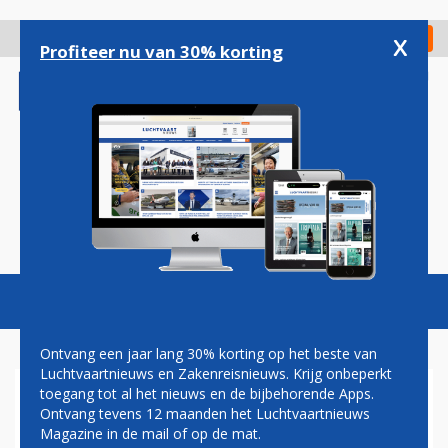
Overslaan
en
x
Digitaal Magazine
Registreer
Check in
naar
Profiteer nu van 30% korting
de
inhoud
gaan
Magazine
Podcasts
Vacatures
Toggl
naviga
Ontvang een jaar lang 30% korting op het beste van
Luchtvaartnieuws en Zakenreisnieuws. Krijg onbeperkt
toegang tot al het nieuws en de bijbehorende Apps.
CARIBISCHE LUCHTHAVENS
Ontvang tevens 12 maanden het Luchtvaartnieuws
BANG VOOR DURE TICKETS
Magazine in de mail of op de mat.