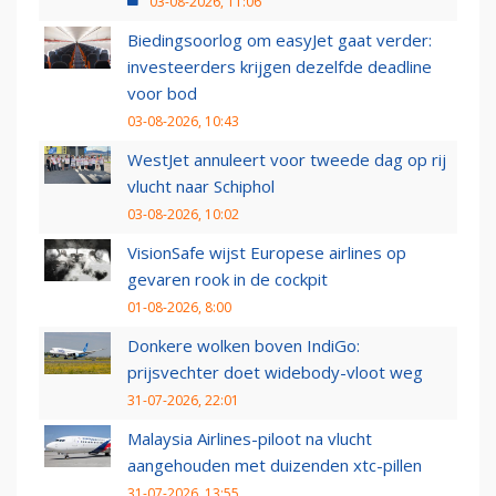
03-08-2026, 11:06
Biedingsoorlog om easyJet gaat verder:
investeerders krijgen dezelfde deadline
voor bod
03-08-2026, 10:43
WestJet annuleert voor tweede dag op rij
vlucht naar Schiphol
03-08-2026, 10:02
VisionSafe wijst Europese airlines op
gevaren rook in de cockpit
01-08-2026, 8:00
Donkere wolken boven IndiGo:
prijsvechter doet widebody-vloot weg
31-07-2026, 22:01
Malaysia Airlines-piloot na vlucht
aangehouden met duizenden xtc-pillen
31-07-2026, 13:55