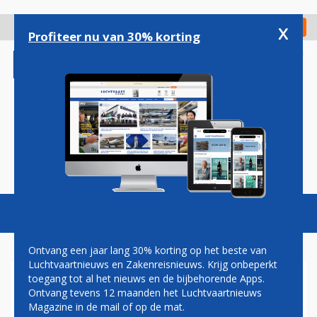
Overslaan
en
x
Digitaal Magazine
Registreer
Check in
naar
Profiteer nu van 30% korting
de
inhoud
gaan
Magazine
Podcasts
Vacatures
Toggl
naviga
Ontvang een jaar lang 30% korting op het beste van
Luchtvaartnieuws en Zakenreisnieuws. Krijg onbeperkt
toegang tot al het nieuws en de bijbehorende Apps.
EINDHOVEN AIRPORT TIJD
Ontvang tevens 12 maanden het Luchtvaartnieuws
DICHT WEGENS ONDERZOEK
Magazine in de mail of op de mat.