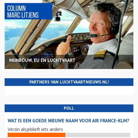
MIJNBOUW, EU EN LUCHTVAART
PARTNERS VAN LUCHTVAARTNIEUWS.NL!
POLL
WAT IS EEN GOEDE NIEUWE NAAM VOOR AIR FRANCE-KLM?
Verzin alsjeblieft iets anders