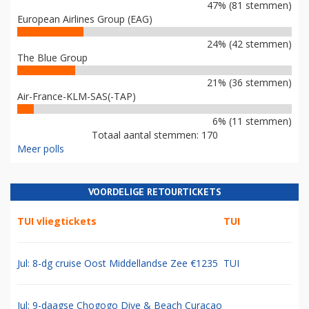
47% (81 stemmen)
European Airlines Group (EAG)
24% (42 stemmen)
The Blue Group
21% (36 stemmen)
Air-France-KLM-SAS(-TAP)
6% (11 stemmen)
Totaal aantal stemmen: 170
Meer polls
VOORDELIGE RETOURTICKETS
TUI vliegtickets
TUI
Jul: 8-dg cruise Oost Middellandse Zee €1235
TUI
Jul: 9-daagse Chogogo Dive & Beach Curacao