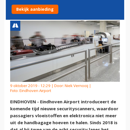
NIET MEER UIT TAS
Bekijk aanbieding
9 oktober 2019 - 12:29 | Door:
Niek Vernooij
|
Foto: Eindhoven Airport
EINDHOVEN - Eindhoven Airport introduceert de
komende tijd nieuwe securityscanners, waardoor
passagiers vloeistoffen en elektronica niet meer
uit de handbagage hoeven te halen. Sinds 2018 is
dat al bij twee van de acht security lanes het