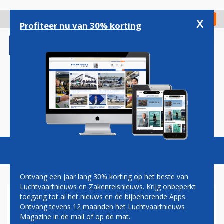
Overslaan
en
x
Digitaal Magazine
Registreer
Check in
naar
Profiteer nu van 30% korting
de
inhoud
gaan
Magazine
Podcasts
Vacatures
Toggl
naviga
Ontvang een jaar lang 30% korting op het beste van
Luchtvaartnieuws en Zakenreisnieuws. Krijg onbeperkt
toegang tot al het nieuws en de bijbehorende Apps.
EINDHOVEN AIRPORT:
Ontvang tevens 12 maanden het Luchtvaartnieuws
VLOEISTOFFEN BINNENKORT
Magazine in de mail of op de mat.