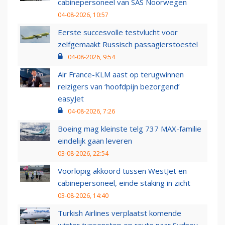
cabinepersoneel van SAS Noorwegen
04-08-2026, 10:57
Eerste succesvolle testvlucht voor
zelfgemaakt Russisch passagierstoestel
04-08-2026, 9:54
Air France-KLM aast op terugwinnen
reizigers van ‘hoofdpijn bezorgend’
easyJet
04-08-2026, 7:26
Boeing mag kleinste telg 737 MAX-familie
eindelijk gaan leveren
03-08-2026, 22:54
Voorlopig akkoord tussen WestJet en
cabinepersoneel, einde staking in zicht
03-08-2026, 14:40
Turkish Airlines verplaatst komende
winter tussenstop op route naar Sydney