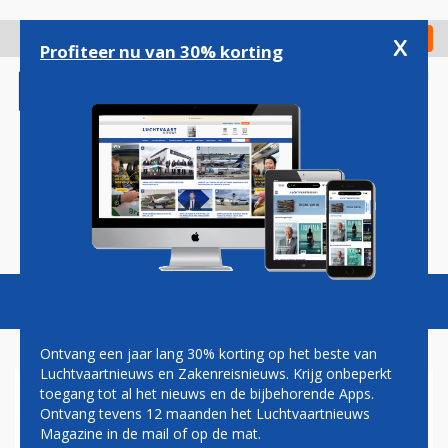
Overslaan
en
x
Digitaal Magazine
Registreer
Check in
naar
Profiteer nu van 30% korting
de
inhoud
gaan
Magazine
Podcasts
Vacatures
Toggl
naviga
Ontvang een jaar lang 30% korting op het beste van
Luchtvaartnieuws en Zakenreisnieuws. Krijg onbeperkt
toegang tot al het nieuws en de bijbehorende Apps.
ELEKTRONISCHE
Ontvang tevens 12 maanden het Luchtvaartnieuws
MARKTPLAATS
Magazine in de mail of op de mat.