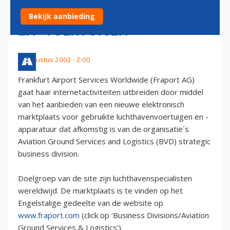
LUCHTHAVENAPPARATUUR
Bekijk aanbieding
EN -VOERTUIGEN
9 augustus 2002 - 2:00
Frankfurt Airport Services Worldwide (Fraport AG)
gaat haar internetactiviteiten uitbreiden door middel
van het aanbieden van een nieuwe elektronisch
marktplaats voor gebruikte luchthavenvoertuigen en -
apparatuur dat afkomstig is van de organisatie´s
Aviation Ground Services and Logistics (BVD) strategic
business division.
Doelgroep van de site zijn luchthavenspecialisten
wereldwijd. De marktplaats is te vinden op het
Engelstalige gedeelte van de website op
www.fraport.com
(click op 'Business Divisions/Aviation
Ground Services & Logistics').