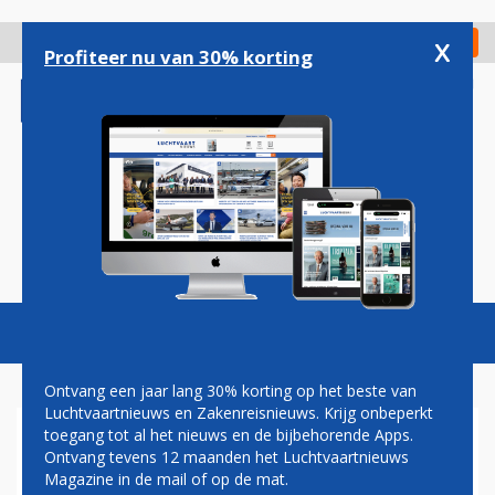
Overslaan
en
x
Digitaal Magazine
Registreer
Check in
naar
Profiteer nu van 30% korting
de
inhoud
gaan
Magazine
Podcasts
Vacatures
Toggl
naviga
Ontvang een jaar lang 30% korting op het beste van
Luchtvaartnieuws en Zakenreisnieuws. Krijg onbeperkt
toegang tot al het nieuws en de bijbehorende Apps.
EXTRA TAXIBAAN SCHIPHOL
Ontvang tevens 12 maanden het Luchtvaartnieuws
TEGEN DE ZIN VAN POLITIEKE
Magazine in de mail of op de mat.