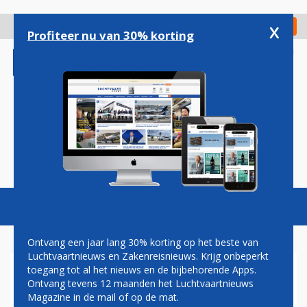
Overslaan
en
x
Digitaal Magazine
Registreer
Check in
naar
Profiteer nu van 30% korting
de
inhoud
gaan
Magazine
Podcasts
Vacatures
Toggl
naviga
Ontvang een jaar lang 30% korting op het beste van
Luchtvaartnieuws en Zakenreisnieuws. Krijg onbeperkt
toegang tot al het nieuws en de bijbehorende Apps.
FLINKE PASSAGIERSGROEI
Ontvang tevens 12 maanden het Luchtvaartnieuws
KLEINERE EUROPESE
Magazine in de mail of op de mat.