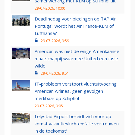
samenwerking met KLM op Schiphol uit
29-07-2026, 10:00
Deadlinedag voor biedingen op TAP Air
Portugal: wordt het Air France-KLM of
Lufthansa?
29-07-2026, 9:59
American was niet de enige Amerikaanse
maatschappij waarmee United een fusie
wilde
29-07-2026, 9:51
IT-probleem verstoort vluchtuitvoering
American Airlines, geen gevolgen
merkbaar op Schiphol
29-07-2026, 9:05
Lelystad Airport bereidt zich voor op
komst vakantievluchten: 'alle vertrouwen
in de toekomst'