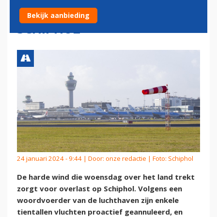
ANNULERINGEN OP
Bekijk aanbieding
SCHIPHOL
24 januari 2024 - 9:44 | Door:
onze redactie
| Foto: Schiphol
De harde wind die woensdag over het land trekt
zorgt voor overlast op Schiphol. Volgens een
woordvoerder van de luchthaven zijn enkele
tientallen vluchten proactief geannuleerd, en