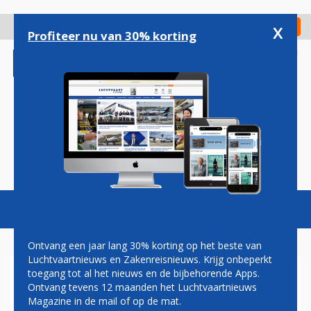
Overslaan
en
x
Digitaal Magazine
Registreer
Check in
naar
Profiteer nu van 30% korting
de
inhoud
gaan
Magazine
Podcasts
Vacatures
Toggl
naviga
Ontvang een jaar lang 30% korting op het beste van
Luchtvaartnieuws en Zakenreisnieuws. Krijg onbeperkt
toegang tot al het nieuws en de bijbehorende Apps.
HARDE WIND ZORGT VOOR
Ontvang tevens 12 maanden het Luchtvaartnieuws
VERTRAGINGEN EN
Magazine in de mail of op de mat.