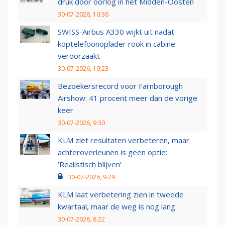
druk door oorlog in het Midden-Oosten
30-07-2026, 10:36
SWISS-Airbus A330 wijkt uit nadat
koptelefoonoplader rook in cabine
veroorzaakt
30-07-2026, 10:23
Bezoekersrecord voor Farnborough
Airshow: 41 procent meer dan de vorige
keer
30-07-2026, 9:30
KLM ziet resultaten verbeteren, maar
achteroverleunen is geen optie:
‘Realistisch blijven’
30-07-2026, 9:29
KLM laat verbetering zien in tweede
kwartaal, maar de weg is nog lang
30-07-2026, 8:22