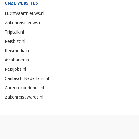
ONZE WEBSITES
Luchtvaartnieuws.nl
Zakenreisnieuws.nl
Triptalk.nl
Reisbizz.nl
Reismedia.nl
Aviabanen.nl
Reisjobs.nl
Caribisch Nederland.nl
Careerexperience.nl
Zakenreisawards.nl
Copyright Reismedia BV 2026 -
Cookieinstellingen