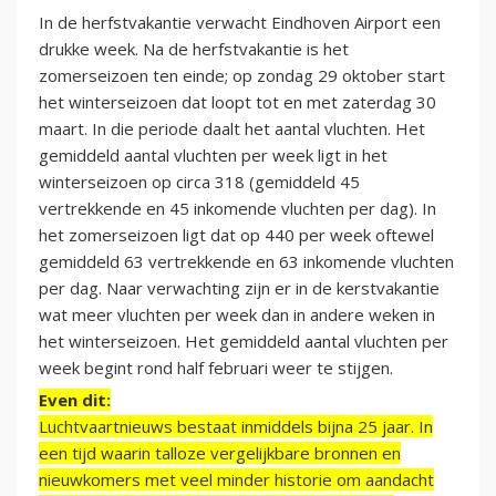
In de herfstvakantie verwacht Eindhoven Airport een
drukke week. Na de herfstvakantie is het
zomerseizoen ten einde; op zondag 29 oktober start
het winterseizoen dat loopt tot en met zaterdag 30
maart. In die periode daalt het aantal vluchten. Het
gemiddeld aantal vluchten per week ligt in het
winterseizoen op circa 318 (gemiddeld 45
vertrekkende en 45 inkomende vluchten per dag). In
het zomerseizoen ligt dat op 440 per week oftewel
gemiddeld 63 vertrekkende en 63 inkomende vluchten
per dag. Naar verwachting zijn er in de kerstvakantie
wat meer vluchten per week dan in andere weken in
het winterseizoen. Het gemiddeld aantal vluchten per
week begint rond half februari weer te stijgen.
Even dit:
Luchtvaartnieuws bestaat inmiddels bijna 25 jaar. In
een tijd waarin talloze vergelijkbare bronnen en
nieuwkomers met veel minder historie om aandacht