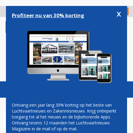
Overslaan
en
x
Digitaal Magazine
Registreer
Check in
naar
Profiteer nu van 30% korting
de
inhoud
gaan
Magazine
Podcasts
Vacatures
Toggl
naviga
Ontvang een jaar lang 30% korting op het beste van
Luchtvaartnieuws en Zakenreisnieuws. Krijg onbeperkt
toegang tot al het nieuws en de bijbehorende Apps.
IN SEPTEMBER IETS MEER
Ontvang tevens 12 maanden het Luchtvaartnieuws
VLIEGBEWEGINGEN VAN
Magazine in de mail of op de mat.