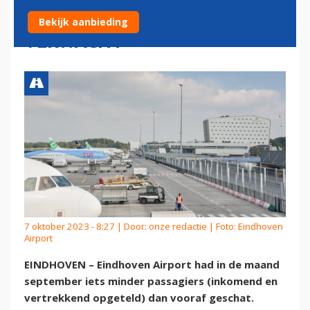
EINDHOVEN AIRPORT DAN
Bekijk aanbieding
VERWACHT
7 oktober 2023 - 8:27 | Door:
onze redactie
| Foto: Eindhoven
Airport
EINDHOVEN – Eindhoven Airport had in de maand
september iets minder passagiers (inkomend en
vertrekkend opgeteld) dan vooraf geschat.