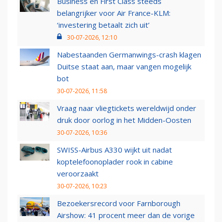
Business en First Class steeds
belangrijker voor Air France-KLM:
‘investering betaalt zich uit’
30-07-2026, 12:10
Nabestaanden Germanwings-crash klagen
Duitse staat aan, maar vangen mogelijk
bot
30-07-2026, 11:58
Vraag naar vliegtickets wereldwijd onder
druk door oorlog in het Midden-Oosten
30-07-2026, 10:36
SWISS-Airbus A330 wijkt uit nadat
koptelefoonoplader rook in cabine
veroorzaakt
30-07-2026, 10:23
Bezoekersrecord voor Farnborough
Airshow: 41 procent meer dan de vorige