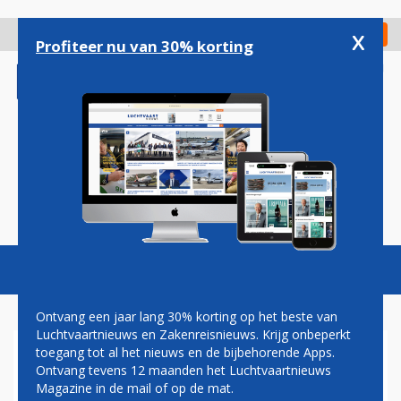
Overslaan
en
x
Digitaal Magazine
Registreer
Check in
naar
Profiteer nu van 30% korting
de
inhoud
gaan
Magazine
Podcasts
Vacatures
Toggl
naviga
Ontvang een jaar lang 30% korting op het beste van
Luchtvaartnieuws en Zakenreisnieuws. Krijg onbeperkt
toegang tot al het nieuws en de bijbehorende Apps.
LEKKE BANDEN LUFTHANSA-
Ontvang tevens 12 maanden het Luchtvaartnieuws
TOESTEL BEZORGEN
Magazine in de mail of op de mat.