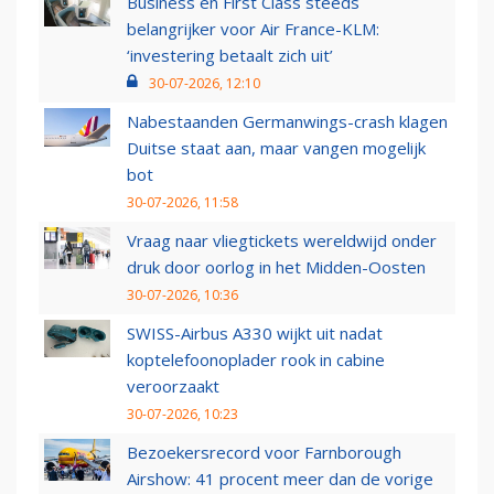
Business en First Class steeds
belangrijker voor Air France-KLM:
‘investering betaalt zich uit’
30-07-2026, 12:10
Nabestaanden Germanwings-crash klagen
Duitse staat aan, maar vangen mogelijk
bot
30-07-2026, 11:58
Vraag naar vliegtickets wereldwijd onder
druk door oorlog in het Midden-Oosten
30-07-2026, 10:36
SWISS-Airbus A330 wijkt uit nadat
koptelefoonoplader rook in cabine
veroorzaakt
30-07-2026, 10:23
Bezoekersrecord voor Farnborough
Airshow: 41 procent meer dan de vorige