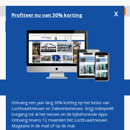
Overslaan
en
x
Digitaal Magazine
Registreer
Check in
naar
Profiteer nu van 30% korting
de
inhoud
gaan
Magazine
Podcasts
Vacatures
Toggl
naviga
Ontvang een jaar lang 30% korting op het beste van
Luchtvaartnieuws en Zakenreisnieuws. Krijg onbeperkt
toegang tot al het nieuws en de bijbehorende Apps.
LEKKE BANDEN LUFTHANSA-
Ontvang tevens 12 maanden het Luchtvaartnieuws
TOESTEL BEZORGEN
Magazine in de mail of op de mat.