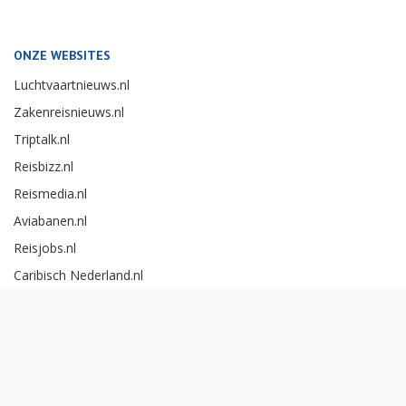
ONZE WEBSITES
Luchtvaartnieuws.nl
Zakenreisnieuws.nl
Triptalk.nl
Reisbizz.nl
Reismedia.nl
Aviabanen.nl
Reisjobs.nl
Caribisch Nederland.nl
Careerexperience.nl
Zakenreisawards.nl