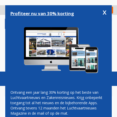
Overslaan
en
x
Digitaal Magazine
Registreer
Check in
naar
Profiteer nu van 30% korting
de
inhoud
gaan
Magazine
Podcasts
Vacatures
Toggl
naviga
Ontvang een jaar lang 30% korting op het beste van
Luchtvaartnieuws en Zakenreisnieuws. Krijg onbeperkt
toegang tot al het nieuws en de bijbehorende Apps.
LUCHTVAART- EN
Ontvang tevens 12 maanden het Luchtvaartnieuws
ENERGIESECTOR TEKENEN
Magazine in de mail of op de mat.