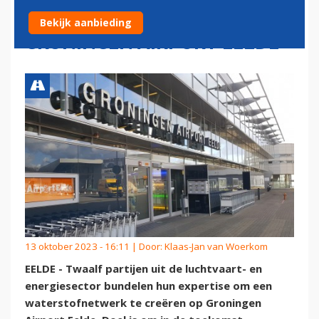
WATERSTOFDEAL OP
Bekijk aanbieding
GRONINGEN AIRPORT EELDE
13 oktober 2023 - 16:11 | Door:
Klaas-Jan van Woerkom
EELDE - Twaalf partijen uit de luchtvaart- en
energiesector bundelen hun expertise om een
waterstofnetwerk te creëren op Groningen