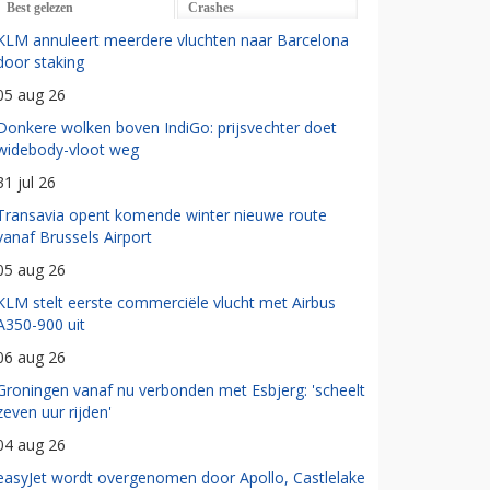
Best gelezen
Crashes
KLM annuleert meerdere vluchten naar Barcelona
door staking
05 aug 26
Donkere wolken boven IndiGo: prijsvechter doet
widebody-vloot weg
31 jul 26
Transavia opent komende winter nieuwe route
vanaf Brussels Airport
05 aug 26
KLM stelt eerste commerciële vlucht met Airbus
A350-900 uit
06 aug 26
Groningen vanaf nu verbonden met Esbjerg: 'scheelt
zeven uur rijden'
04 aug 26
easyJet wordt overgenomen door Apollo, Castlelake