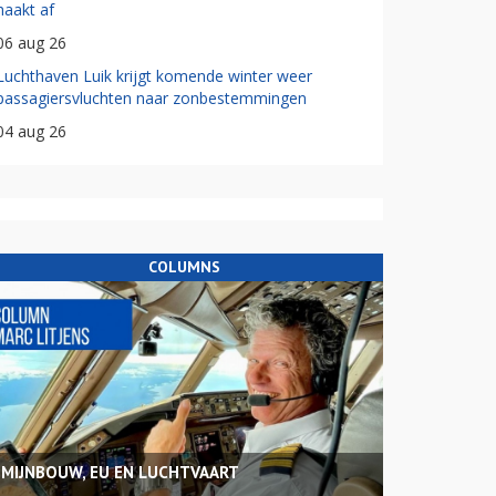
haakt af
06 aug 26
Luchthaven Luik krijgt komende winter weer
passagiersvluchten naar zonbestemmingen
04 aug 26
COLUMNS
MIJNBOUW, EU EN LUCHTVAART