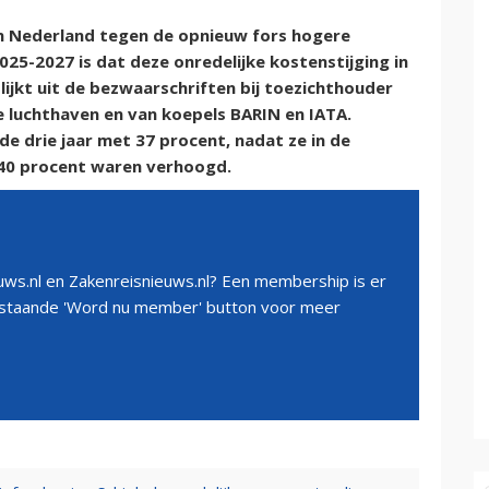
 in Nederland tegen de opnieuw fors hogere
025-2027 is dat deze onredelijke kostenstijging in
lijkt uit de bezwaarschriften bij toezichthouder
 luchthaven en van koepels BARIN en IATA.
e drie jaar met 37 procent, nadat ze in de
 40 procent waren verhoogd.
ws.nl en Zakenreisnieuws.nl? Een membership is er
erstaande 'Word nu member' button voor meer