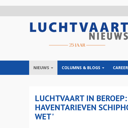
Overslaan
en
naar
de
inhoud
gaan
NIEUWS
COLUMNS & BLOGS
CAREER
LUCHTVAART IN BEROEP:
HAVENTARIEVEN SCHIPHO
WET'