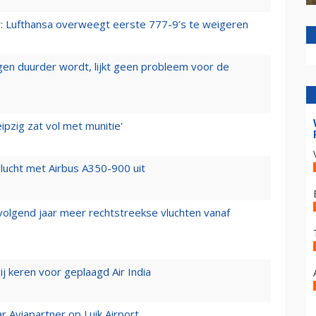
er: Lufthansa overweegt eerste 777-9’s te weigeren
iegen duurder wordt, lijkt geen probleem voor de
ipzig zat vol met munitie'
lucht met Airbus A350-900 uit
 volgend jaar meer rechtstreekse vluchten vanaf
j keren voor geplaagd Air India
r Aviapartner op Luik Airport