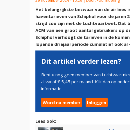
29 november 2024 - 15:29 | Door:
Paul Eldering
Het belangrijkste bezwaar van de airlines
haventarieven van Schiphol voor de jaren 2
strijd zou zijn met de Luchtvaartwet. Dat b
ACM van een groot aantal gebruikers op de
Schiphol verhoogt de tarieven in de komend
lopende driejaarperiode cumulatief ook al
Dit artikel verder lezen?
Bent u nog geen member van Luchtvaartnieu
al vanaf € 5,45 per maand. Klik dan op ond
informatie.
Word nu member
Inloggen
Lees ook: