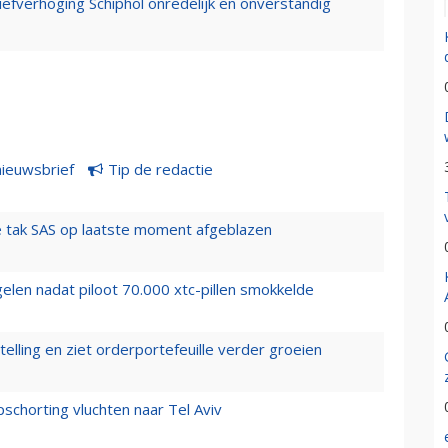
iefverhoging Schiphol onredelijk en onverstandig
nieuwsbrief
Tip de redactie
 tak SAS op laatste moment afgeblazen
elen nadat piloot 70.000 xtc-pillen smokkelde
elling en ziet orderportefeuille verder groeien
chorting vluchten naar Tel Aviv