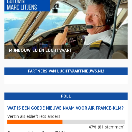
MIJNBOUW, EU EN LUCHTVAART
PARTNERS VAN LUCHTVAARTNIEUWS.NL!
POLL
WAT IS EEN GOEDE NIEUWE NAAM VOOR AIR FRANCE-KLM?
Verzin alsjeblieft iets anders
47% (81 stemmen)