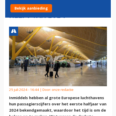
VAN EUROPA IN DE EERSTE
Bekijk aanbieding
HELFT VAN 2024
25 juli 2024 - 16:44 | Door:
onze redactie
Inmiddels hebben al grote Europese luchthavens
hun passagierscijfers over het eerste halfjaar van
2024 bekendgemaakt, waardoor het tijd is om de