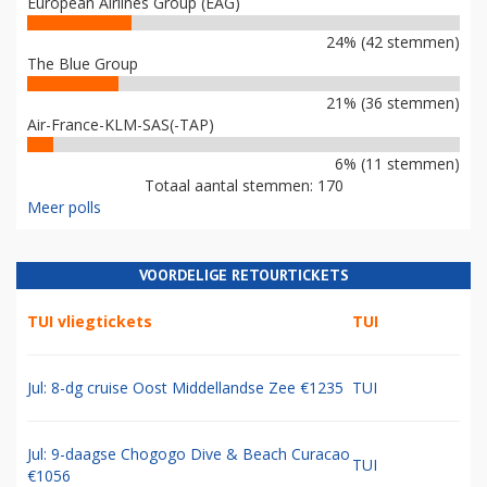
European Airlines Group (EAG)
24% (42 stemmen)
The Blue Group
21% (36 stemmen)
Air-France-KLM-SAS(-TAP)
6% (11 stemmen)
Totaal aantal stemmen: 170
Meer polls
VOORDELIGE RETOURTICKETS
TUI vliegtickets
TUI
Jul: 8-dg cruise Oost Middellandse Zee €1235
TUI
Jul: 9-daagse Chogogo Dive & Beach Curacao
TUI
€1056