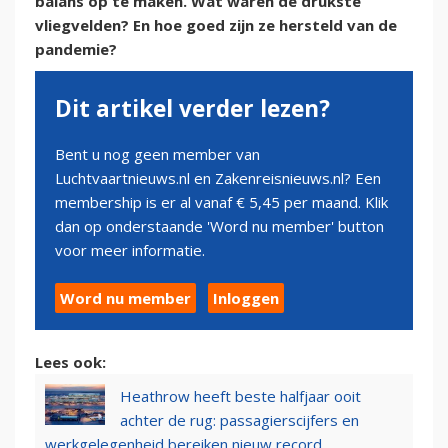
balans op te maken. Wat waren de drukste
vliegvelden? En hoe goed zijn ze hersteld van de
pandemie?
Dit artikel verder lezen?
Bent u nog geen member van
Luchtvaartnieuws.nl en Zakenreisnieuws.nl? Een
membership is er al vanaf € 5,45 per maand. Klik
dan op onderstaande 'Word nu member' button
voor meer informatie.
Word nu member
Inloggen
Lees ook:
Heathrow heeft beste halfjaar ooit
achter de rug: passagierscijfers en
werkgelegenheid bereiken nieuw record