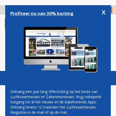
Overslaan
en
x
Digitaal Magazine
Registreer
Check in
naar
Profiteer nu van 30% korting
de
inhoud
gaan
Magazine
Podcasts
Vacatures
Toggl
naviga
Ontvang een jaar lang 30% korting op het beste van
Luchtvaartnieuws en Zakenreisnieuws. Krijg onbeperkt
toegang tot al het nieuws en de bijbehorende Apps.
OVERZICHT: DIT WAREN DE
Ontvang tevens 12 maanden het Luchtvaartnieuws
DRUKSTE LUCHTHAVENS
Magazine in de mail of op de mat.