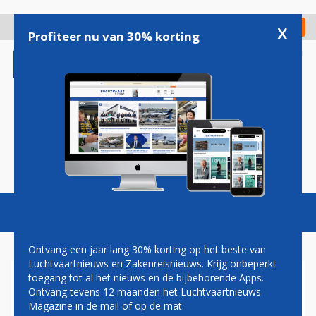
Overslaan
en
x
Digitaal Magazine
Registreer
Check in
naar
Profiteer nu van 30% korting
de
inhoud
gaan
Magazine
Podcasts
Vacatures
Toggl
naviga
Ontvang een jaar lang 30% korting op het beste van
Luchtvaartnieuws en Zakenreisnieuws. Krijg onbeperkt
toegang tot al het nieuws en de bijbehorende Apps.
PERSOON OM HET LEVEN
Ontvang tevens 12 maanden het Luchtvaartnieuws
GEKOMEN IN
Magazine in de mail of op de mat.