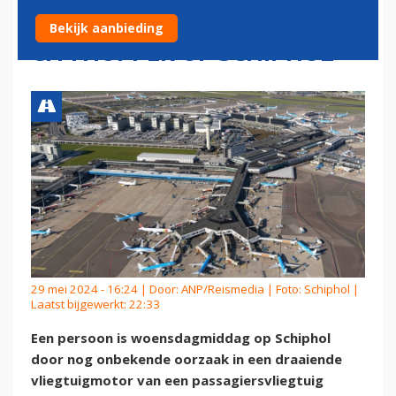
VLIEGTUIGMOTOR KLM
Bekijk aanbieding
CITYHOPPER OP SCHIPHOL
29 mei 2024 - 16:24 | Door:
ANP/Reismedia
| Foto: Schiphol |
Laatst bijgewerkt: 22:33
Een persoon is woensdagmiddag op Schiphol
door nog onbekende oorzaak in een draaiende
vliegtuigmotor van een passagiersvliegtuig