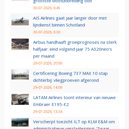
grootste vlootuitbreiding ooit
30-07-2026, 6:45
AIS Airlines gaat jaar langer door met
lijndienst binnen Schotland
30-07-2026, 6:30
Airbus handhaaft groeiprognoses na sterk
halfjaar: eind volgend jaar 75 A320neo’s
per maand
29-07-2026, 20:09
Certificering Boeing 737 MAX 10 stap
dichterbij: vliegproeven afgerond
29-07-2026, 14:09
LATAM Airlines toont interieur van nieuwe
Embraer E195-E2
29-07-2026, 13:34
Verscherpt toezicht ILT op KLM E&M om
administratieve verslaglegging: ‘Zwaar