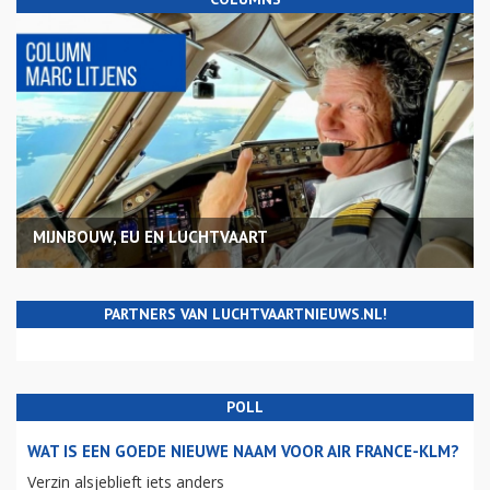
MIJNBOUW, EU EN LUCHTVAART
PARTNERS VAN LUCHTVAARTNIEUWS.NL!
POLL
WAT IS EEN GOEDE NIEUWE NAAM VOOR AIR FRANCE-KLM?
Verzin alsjeblieft iets anders