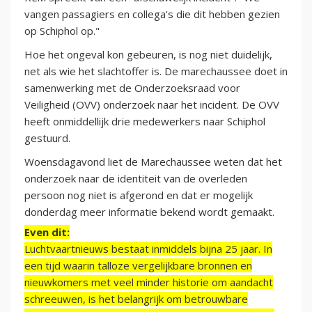
vangen passagiers en collega's die dit hebben gezien
op Schiphol op."
Hoe het ongeval kon gebeuren, is nog niet duidelijk,
net als wie het slachtoffer is. De marechaussee doet in
samenwerking met de Onderzoeksraad voor
Veiligheid (OVV) onderzoek naar het incident. De OVV
heeft onmiddellijk drie medewerkers naar Schiphol
gestuurd.
Woensdagavond liet de Marechaussee weten dat het
onderzoek naar de identiteit van de overleden
persoon nog niet is afgerond en dat er mogelijk
donderdag meer informatie bekend wordt gemaakt.
Even dit:
Luchtvaartnieuws bestaat inmiddels bijna 25 jaar. In
een tijd waarin talloze vergelijkbare bronnen en
nieuwkomers met veel minder historie om aandacht
schreeuwen, is het belangrijk om betrouwbare