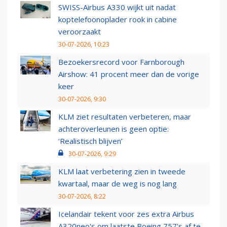
SWISS-Airbus A330 wijkt uit nadat
koptelefoonoplader rook in cabine
veroorzaakt
30-07-2026, 10:23
Bezoekersrecord voor Farnborough
Airshow: 41 procent meer dan de vorige
keer
30-07-2026, 9:30
KLM ziet resultaten verbeteren, maar
achteroverleunen is geen optie:
‘Realistisch blijven’
30-07-2026, 9:29
KLM laat verbetering zien in tweede
kwartaal, maar de weg is nog lang
30-07-2026, 8:22
Icelandair tekent voor zes extra Airbus
A320neo's om laatste Boeing 757's af te