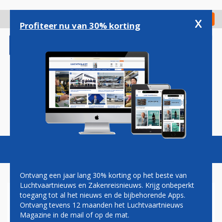
Overslaan
en
x
Digitaal Magazine
Registreer
Check in
naar
Profiteer nu van 30% korting
de
inhoud
gaan
Magazine
Podcasts
Vacatures
Toggl
naviga
Ontvang een jaar lang 30% korting op het beste van
Luchtvaartnieuws en Zakenreisnieuws. Krijg onbeperkt
toegang tot al het nieuws en de bijbehorende Apps.
SCHIPHOL INTRODUCEERT
Ontvang tevens 12 maanden het Luchtvaartnieuws
SELF-SERVICE BOARDING IN
Magazine in de mail of op de mat.