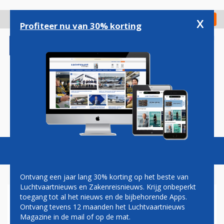
Overslaan
en
x
Digitaal Magazine
Registreer
Check in
naar
Profiteer nu van 30% korting
de
inhoud
gaan
Magazine
Podcasts
Vacatures
Toggl
naviga
Ontvang een jaar lang 30% korting op het beste van
Luchtvaartnieuws en Zakenreisnieuws. Krijg onbeperkt
toegang tot al het nieuws en de bijbehorende Apps.
TOPMAN BRUSSELS AIRPORT
Ontvang tevens 12 maanden het Luchtvaartnieuws
ROEPT OM OVERHEIDSSTEUN
Magazine in de mail of op de mat.