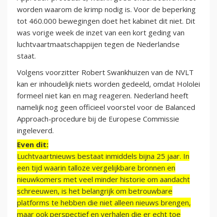
worden waarom de krimp nodig is. Voor de beperking
tot 460.000 bewegingen doet het kabinet dit niet. Dit
was vorige week de inzet van een kort geding van
luchtvaartmaatschappijen tegen de Nederlandse
staat.
Volgens voorzitter Robert Swankhuizen van de NVLT
kan er inhoudelijk niets worden gedeeld, omdat Hololei
formeel niet kan en mag reageren. Nederland heeft
namelijk nog geen officieel voorstel voor de Balanced
Approach-procedure bij de Europese Commissie
ingeleverd.
Even dit:
Luchtvaartnieuws bestaat inmiddels bijna 25 jaar. In
een tijd waarin talloze vergelijkbare bronnen en
nieuwkomers met veel minder historie om aandacht
schreeuwen, is het belangrijk om betrouwbare
platforms te hebben die niet alleen nieuws brengen,
maar ook perspectief en verhalen die er echt toe