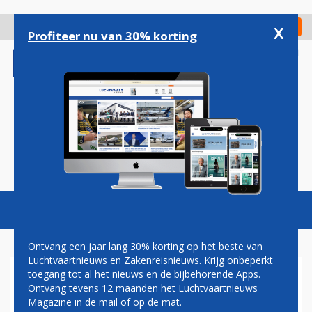
Overslaan
en
x
Digitaal Magazine
Registreer
Check in
naar
Profiteer nu van 30% korting
de
inhoud
gaan
Magazine
Podcasts
Vacatures
Toggl
naviga
Ontvang een jaar lang 30% korting op het beste van
Luchtvaartnieuws en Zakenreisnieuws. Krijg onbeperkt
toegang tot al het nieuws en de bijbehorende Apps.
VAKBONDEN VOEREN 'GOED
Ontvang tevens 12 maanden het Luchtvaartnieuws
GESPREK' IN BRUSSEL OVER
Magazine in de mail of op de mat.