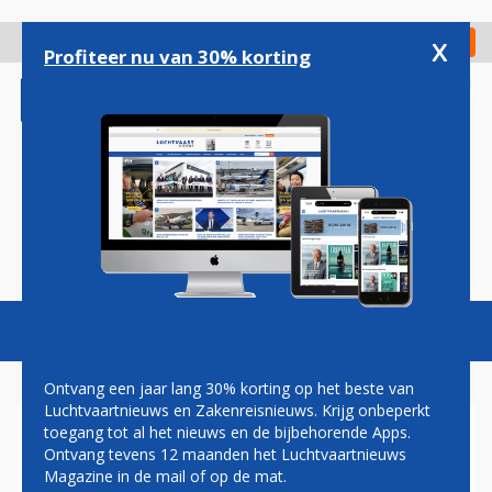
Overslaan
en
x
Digitaal Magazine
Registreer
Check in
naar
Profiteer nu van 30% korting
de
inhoud
gaan
Magazine
Podcasts
Vacatures
Toggl
naviga
Ontvang een jaar lang 30% korting op het beste van
Luchtvaartnieuws en Zakenreisnieuws. Krijg onbeperkt
toegang tot al het nieuws en de bijbehorende Apps.
BOEING ONTHULT
Ontvang tevens 12 maanden het Luchtvaartnieuws
PASSAGIERGERICHT
Magazine in de mail of op de mat.