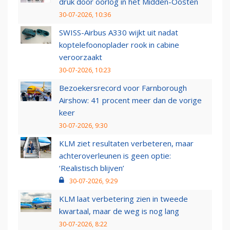
druk door oorlog in het Midden-Oosten
30-07-2026, 10:36
SWISS-Airbus A330 wijkt uit nadat
koptelefoonoplader rook in cabine
veroorzaakt
30-07-2026, 10:23
Bezoekersrecord voor Farnborough
Airshow: 41 procent meer dan de vorige
keer
30-07-2026, 9:30
KLM ziet resultaten verbeteren, maar
achteroverleunen is geen optie:
‘Realistisch blijven’
30-07-2026, 9:29
KLM laat verbetering zien in tweede
kwartaal, maar de weg is nog lang
30-07-2026, 8:22