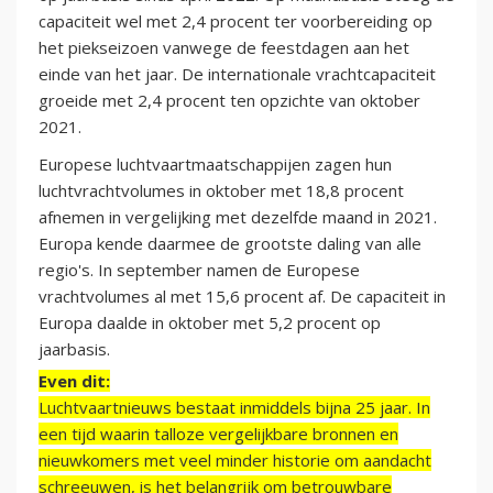
capaciteit wel met 2,4 procent ter voorbereiding op
het piekseizoen vanwege de feestdagen aan het
einde van het jaar. De internationale vrachtcapaciteit
groeide met 2,4 procent ten opzichte van oktober
2021.
Europese luchtvaartmaatschappijen zagen hun
luchtvrachtvolumes in oktober met 18,8 procent
afnemen in vergelijking met dezelfde maand in 2021.
Europa kende daarmee de grootste daling van alle
regio's. In september namen de Europese
vrachtvolumes al met 15,6 procent af. De capaciteit in
Europa daalde in oktober met 5,2 procent op
jaarbasis.
Even dit:
Luchtvaartnieuws bestaat inmiddels bijna 25 jaar. In
een tijd waarin talloze vergelijkbare bronnen en
nieuwkomers met veel minder historie om aandacht
schreeuwen, is het belangrijk om betrouwbare