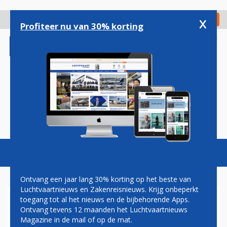
Overslaan
en
x
Digitaal Magazine
Registreer
Check in
naar
Profiteer nu van 30% korting
de
inhoud
gaan
Magazine
Podcasts
Vacatures
Toggl
naviga
Ontvang een jaar lang 30% korting op het beste van
Luchtvaartnieuws en Zakenreisnieuws. Krijg onbeperkt
toegang tot al het nieuws en de bijbehorende Apps.
IATA: VRAAG LUCHTVRACHT
Ontvang tevens 12 maanden het Luchtvaartnieuws
ONDER DRUK DOOR
Magazine in de mail of op de mat.