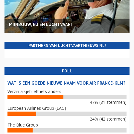
MIJNBOUW, EU EN LUCHTVAART
PARTNERS VAN LUCHTVAARTNIEUWS.NL!
POLL
WAT IS EEN GOEDE NIEUWE NAAM VOOR AIR FRANCE-KLM?
Verzin alsjeblieft iets anders
47% (81 stemmen)
European Airlines Group (EAG)
24% (42 stemmen)
The Blue Group