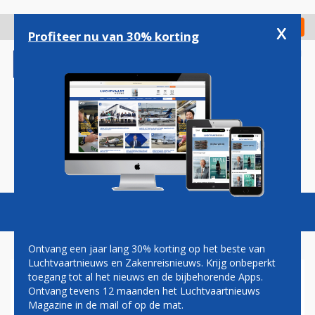
Overslaan
en
x
Digitaal Magazine
Registreer
Check in
naar
Profiteer nu van 30% korting
de
inhoud
gaan
Magazine
Podcasts
Vacatures
Toggl
naviga
Ontvang een jaar lang 30% korting op het beste van
Luchtvaartnieuws en Zakenreisnieuws. Krijg onbeperkt
toegang tot al het nieuws en de bijbehorende Apps.
IATA: VRAAG LUCHTVRACHT
Ontvang tevens 12 maanden het Luchtvaartnieuws
ONDER DRUK DOOR
Magazine in de mail of op de mat.