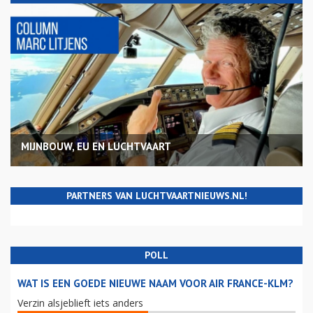
MIJNBOUW, EU EN LUCHTVAART
PARTNERS VAN LUCHTVAARTNIEUWS.NL!
POLL
WAT IS EEN GOEDE NIEUWE NAAM VOOR AIR FRANCE-KLM?
Verzin alsjeblieft iets anders