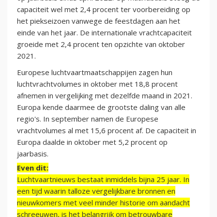
capaciteit wel met 2,4 procent ter voorbereiding op
het piekseizoen vanwege de feestdagen aan het
einde van het jaar. De internationale vrachtcapaciteit
groeide met 2,4 procent ten opzichte van oktober
2021.
Europese luchtvaartmaatschappijen zagen hun
luchtvrachtvolumes in oktober met 18,8 procent
afnemen in vergelijking met dezelfde maand in 2021.
Europa kende daarmee de grootste daling van alle
regio's. In september namen de Europese
vrachtvolumes al met 15,6 procent af. De capaciteit in
Europa daalde in oktober met 5,2 procent op
jaarbasis.
Even dit:
Luchtvaartnieuws bestaat inmiddels bijna 25 jaar. In
een tijd waarin talloze vergelijkbare bronnen en
nieuwkomers met veel minder historie om aandacht
schreeuwen, is het belangrijk om betrouwbare