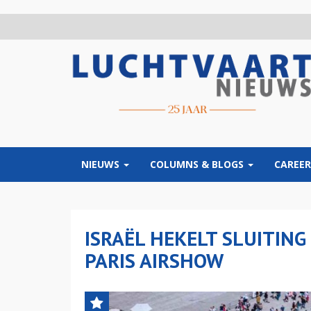
Overslaan
en
naar
de
inhoud
gaan
NIEUWS
COLUMNS & BLOGS
CAREER
ISRAËL HEKELT SLUITING
PARIS AIRSHOW