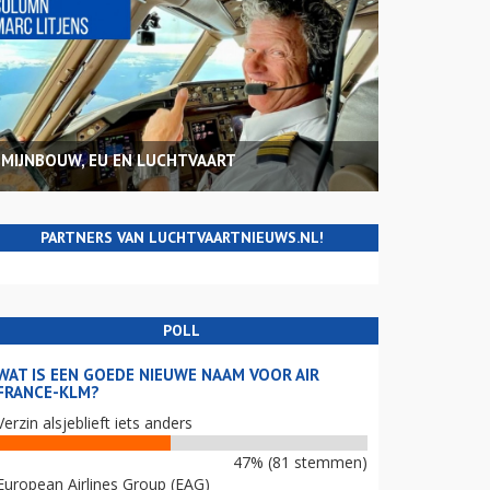
MIJNBOUW, EU EN LUCHTVAART
PARTNERS VAN LUCHTVAARTNIEUWS.NL!
POLL
WAT IS EEN GOEDE NIEUWE NAAM VOOR AIR
FRANCE-KLM?
Verzin alsjeblieft iets anders
47% (81 stemmen)
European Airlines Group (EAG)