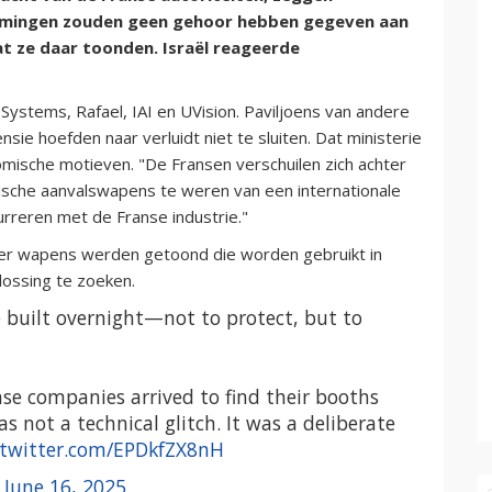
emingen zouden geen gehoor hebben gegeven aan
t ze daar toonden. Israël reageerde
Systems, Rafael, IAI en UVision. Paviljoens van andere
nsie hoefden naar verluidt niet te sluiten. Dat ministerie
mische motieven. "De Fransen verschuilen zich achter
sche aanvalswapens te weren van een internationale
urreren met de Franse industrie."
er wapens werden getoond die worden gebruikt in
lossing te zoeken.
e built overnight—not to protect, but to
nse companies arrived to find their booths
s not a technical glitch. It was a deliberate
.twitter.com/EPDkfZX8nH
)
June 16, 2025