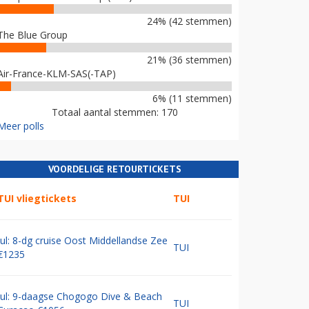
24% (42 stemmen)
The Blue Group
21% (36 stemmen)
Air-France-KLM-SAS(-TAP)
6% (11 stemmen)
Totaal aantal stemmen: 170
Meer polls
VOORDELIGE RETOURTICKETS
TUI vliegtickets
TUI
Jul: 8-dg cruise Oost Middellandse Zee
TUI
€1235
Jul: 9-daagse Chogogo Dive & Beach
TUI