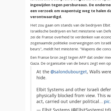
ingewijden tegen persbureaus. De ondern
een verzoek om wapentuig weg te halen da
verontwaardigd.
Het zou gaan om stands van de bedrijven Elbit 
Israëlische bedrijven en het ministerie van Defe
zei de Franse overheid te verdenken van econo
zogenaamde politieke overwegingen om Israëli
beurs", meldt het ministerie. "Wapens die conc
Een Franse bron zegt tegen AFP dat onder me
Gaza. De organisatie van de beurs zegt een op
At the
@salondubourget
, Walls wer
hide.
Elbit Systems and other Israeli defe
physically blocked from view. This wa
act, carried out under political…
pic
— Elbit Systems (@ElbitSystemsLtd