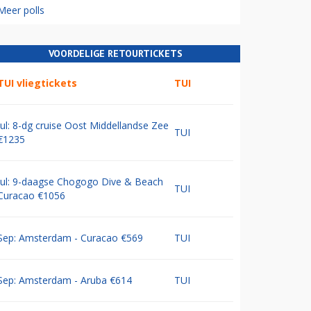
Meer polls
VOORDELIGE RETOURTICKETS
TUI vliegtickets
TUI
Jul: 8-dg cruise Oost Middellandse Zee
TUI
€1235
Jul: 9-daagse Chogogo Dive & Beach
TUI
Curacao €1056
Sep: Amsterdam - Curacao €569
TUI
Sep: Amsterdam - Aruba €614
TUI