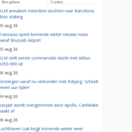
Best gelezen
Crashes
KLM annuleert meerdere vluchten naar Barcelona
door staking
05 aug 26
Transavia opent komende winter nieuwe route
vanaf Brussels Airport
05 aug 26
KLM stelt eerste commerciële vlucht met Airbus
A350-900 uit
06 aug 26
Groningen vanaf nu verbonden met Esbjerg: 'scheelt
zeven uur rijden'
04 aug 26
easyJet wordt overgenomen door Apollo, Castlelake
haakt af
06 aug 26
Luchthaven Luik krijgt komende winter weer