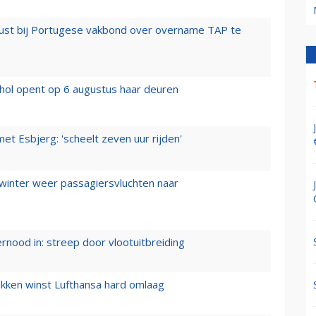
rust bij Portugese vakbond over overname TAP te
hol opent op 6 augustus haar deuren
t Esbjerg: 'scheelt zeven uur rijden'
 winter weer passagiersvluchten naar
ernood in: streep door vlootuitbreiding
ukken winst Lufthansa hard omlaag