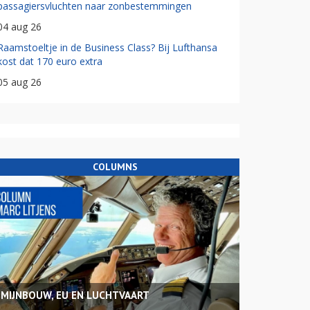
passagiersvluchten naar zonbestemmingen
04 aug 26
Raamstoeltje in de Business Class? Bij Lufthansa
kost dat 170 euro extra
05 aug 26
COLUMNS
MIJNBOUW, EU EN LUCHTVAART