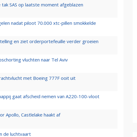
 tak SAS op laatste moment afgeblazen
elen nadat piloot 70.000 xtc-pillen smokkelde
elling en ziet orderportefeuille verder groeien
chorting vluchten naar Tel Aviv
vrachtvlucht met Boeing 777F ooit uit
happij gaat afscheid nemen van A220-100-vloot
 Apollo, Castlelake haakt af
n de luchtvaart