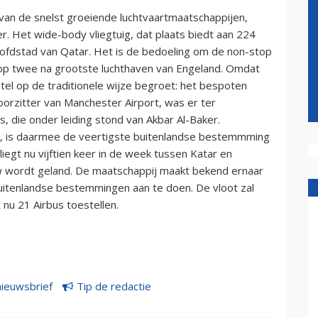
van de snelst groeiende luchtvaartmaatschappijen,
r. Het wide-body vliegtuig, dat plaats biedt aan 224
ofdstad van Qatar. Het is de bedoeling om de non-stop
e op twee na grootste luchthaven van Engeland. Omdat
stel op de traditionele wijze begroet: het bespoten
orzitter van Manchester Airport, was er ter
, die onder leiding stond van Akbar Al-Baker.
d, is daarmee de veertigste buitenlandse bestemmming
iegt nu vijftien keer in de week tussen Katar en
w wordt geland. De maatschappij maakt bekend ernaar
 buitenlandse bestemmingen aan te doen. De vloot zal
 nu 21 Airbus toestellen.
nieuwsbrief
Tip de redactie