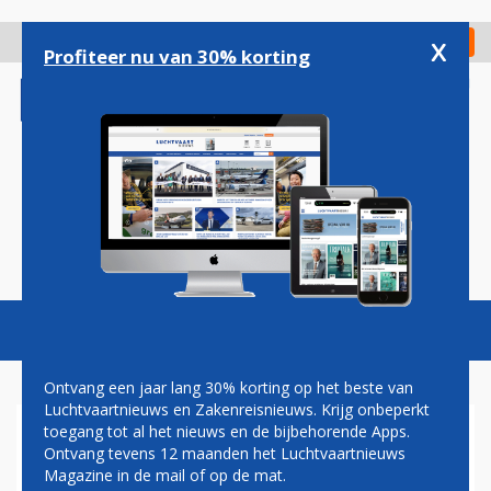
Overslaan
en
x
Digitaal Magazine
Registreer
Check in
naar
Profiteer nu van 30% korting
de
inhoud
gaan
Magazine
Podcasts
Vacatures
Toggl
naviga
Ontvang een jaar lang 30% korting op het beste van
Luchtvaartnieuws en Zakenreisnieuws. Krijg onbeperkt
toegang tot al het nieuws en de bijbehorende Apps.
MARJAN RINTEL NIEUWE CEO
Ontvang tevens 12 maanden het Luchtvaartnieuws
VAN KLM: GOEDE KEUS?
Magazine in de mail of op de mat.