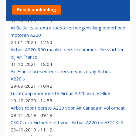
SWISS zet alle A220-100's aan de grond door
Bekijk aanbieding
aanhoudende motorproblemen
31-10-2025 - 12:19
AirBaltic least extra toestellen wegens lang onderhoud
motoren A220
24-01-2024 - 12:50
Airbus A220-300 maakte eerste commerciële vluchten
bij Air France
31-10-2021 - 18:04
Air France presenteert eerste van zestig Airbus
A220's
29-09-2021 - 10:42
Luchtdoop voor eerste Airbus A220 van JetBlue
10-12-2020 - 14:55
Airbus toont eerste A220 voor Air Canada in vol ornaat
09-11-2019 - 09:19
CSA Czech Airlines kiest voor Airbus A220 en A321XLR
23-10-2019 - 11:12