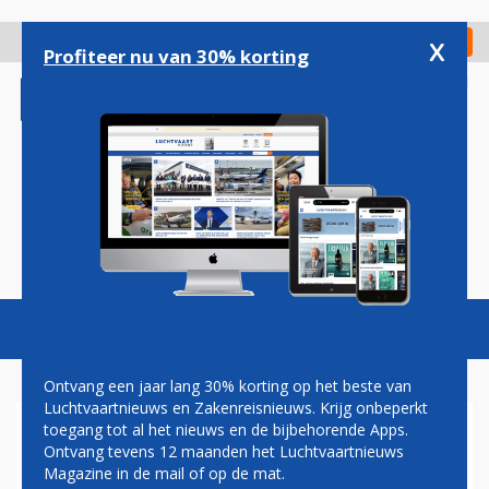
Overslaan
en
x
Digitaal Magazine
Registreer
Check in
naar
Profiteer nu van 30% korting
de
inhoud
gaan
Magazine
Podcasts
Vacatures
Toggl
naviga
Ontvang een jaar lang 30% korting op het beste van
Luchtvaartnieuws en Zakenreisnieuws. Krijg onbeperkt
toegang tot al het nieuws en de bijbehorende Apps.
A220-300
Ontvang tevens 12 maanden het Luchtvaartnieuws
Magazine in de mail of op de mat.