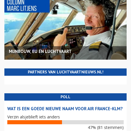
MIJNBOUW, EU EN LUCHTVAART
PARTNERS VAN LUCHTVAARTNIEUWS.NL!
POLL
WAT IS EEN GOEDE NIEUWE NAAM VOOR AIR FRANCE-KLM?
Verzin alsjeblieft iets anders
47% (81 stemmen)