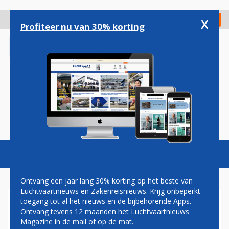
Overslaan
en
x
Digitaal Magazine
Registreer
Check in
naar
Profiteer nu van 30% korting
de
inhoud
gaan
Magazine
Podcasts
Vacatures
Toggl
naviga
Ontvang een jaar lang 30% korting op het beste van
Luchtvaartnieuws en Zakenreisnieuws. Krijg onbeperkt
toegang tot al het nieuws en de bijbehorende Apps.
AIRBUS A220-300 MAAKTE
Ontvang tevens 12 maanden het Luchtvaartnieuws
EERSTE COMMERCIËLE
Magazine in de mail of op de mat.