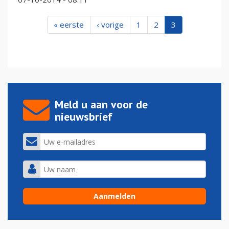
« eerste
‹ vorige
1
2
3
Meld u aan voor de
nieuwsbrief