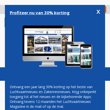
Overslaan
en
x
Digitaal Magazine
Registreer
Check in
naar
Profiteer nu van 30% korting
de
inhoud
gaan
Magazine
Podcasts
Vacatures
Toggl
naviga
Ontvang een jaar lang 30% korting op het beste van
Luchtvaartnieuws en Zakenreisnieuws. Krijg onbeperkt
toegang tot al het nieuws en de bijbehorende Apps.
ALASKA AIRLINES
Ontvang tevens 12 maanden het Luchtvaartnieuws
Magazine in de mail of op de mat.