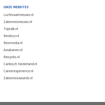
ONZE WEBSITES
Luchtvaartnieuws.nl
Zakenreisnieuws.nl
Triptalk.nl
Reisbizz.nl
Reismedia.nl
Aviabanen.nl
Reisjobs.nl
Caribisch Nederland.nl
Careerexperience.nl
Zakenreisawards.nl