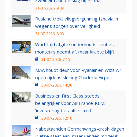
Swelheim aan de slag bij ProRail
31-07-2026, 9:09
Rusland trekt vliegvergunning Izhavia in
wegens zorgen over veiligheid
31-07-2026, 8:03
Wachttijd afgifte onderhoudslicenties
monteurs neemt af, maar krapte blijft
31-07-2026, 7:15
MAA houdt deur voor Ryanair en Wizz Air
open tijdens sluiting Charleroi Airport
30-07-2026, 14:30
Business en First Class steeds
belangrijker voor Air France-KLM:
‘investering betaalt zich uit’
30-07-2026, 12:10
Nabestaanden Germanwings-crash klagen
Duitse staat aan, maar vangen mogelijk