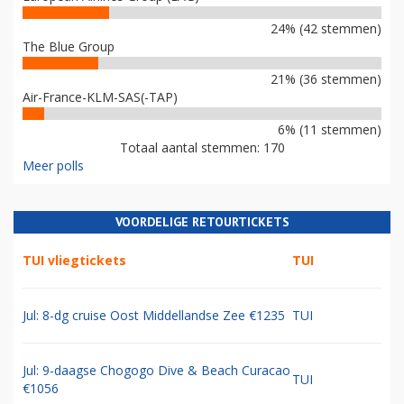
24% (42 stemmen)
The Blue Group
21% (36 stemmen)
Air-France-KLM-SAS(-TAP)
6% (11 stemmen)
Totaal aantal stemmen: 170
Meer polls
VOORDELIGE RETOURTICKETS
TUI vliegtickets
TUI
Jul: 8-dg cruise Oost Middellandse Zee €1235
TUI
Jul: 9-daagse Chogogo Dive & Beach Curacao
TUI
€1056