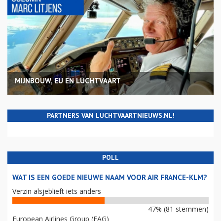
MIJNBOUW, EU EN LUCHTVAART
PARTNERS VAN LUCHTVAARTNIEUWS.NL!
POLL
WAT IS EEN GOEDE NIEUWE NAAM VOOR AIR FRANCE-KLM?
Verzin alsjeblieft iets anders
47% (81 stemmen)
European Airlines Group (EAG)