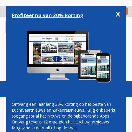
Overslaan
en
x
Digitaal Magazine
Registreer
Check in
naar
Profiteer nu van 30% korting
de
inhoud
gaan
Magazine
Podcasts
Vacatures
Toggl
naviga
Ontvang een jaar lang 30% korting op het beste van
Luchtvaartnieuws en Zakenreisnieuws. Krijg onbeperkt
toegang tot al het nieuws en de bijbehorende Apps.
ALASKA AIRLINES NEEMT
Ontvang tevens 12 maanden het Luchtvaartnieuws
LAATSTE HORDE BIJ
Magazine in de mail of op de mat.