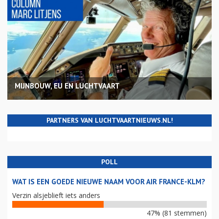
MIJNBOUW, EU EN LUCHTVAART
PARTNERS VAN LUCHTVAARTNIEUWS.NL!
POLL
WAT IS EEN GOEDE NIEUWE NAAM VOOR AIR FRANCE-KLM?
Verzin alsjeblieft iets anders
47% (81 stemmen)