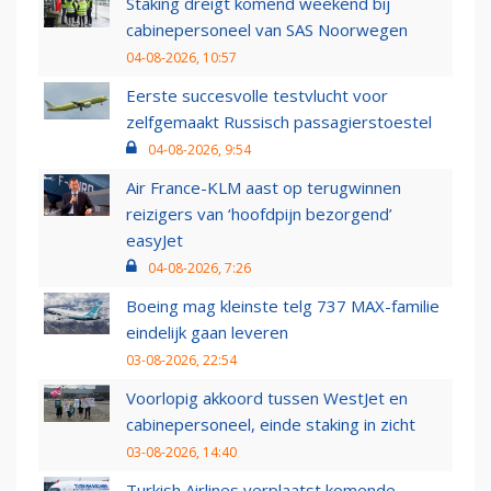
Staking dreigt komend weekend bij
cabinepersoneel van SAS Noorwegen
04-08-2026, 10:57
Eerste succesvolle testvlucht voor
zelfgemaakt Russisch passagierstoestel
04-08-2026, 9:54
Air France-KLM aast op terugwinnen
reizigers van ‘hoofdpijn bezorgend’
easyJet
04-08-2026, 7:26
Boeing mag kleinste telg 737 MAX-familie
eindelijk gaan leveren
03-08-2026, 22:54
Voorlopig akkoord tussen WestJet en
cabinepersoneel, einde staking in zicht
03-08-2026, 14:40
Turkish Airlines verplaatst komende