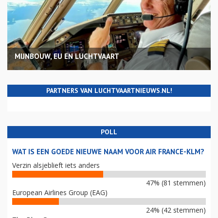
MIJNBOUW, EU EN LUCHTVAART
PARTNERS VAN LUCHTVAARTNIEUWS.NL!
POLL
WAT IS EEN GOEDE NIEUWE NAAM VOOR AIR FRANCE-KLM?
Verzin alsjeblieft iets anders
47% (81 stemmen)
European Airlines Group (EAG)
24% (42 stemmen)