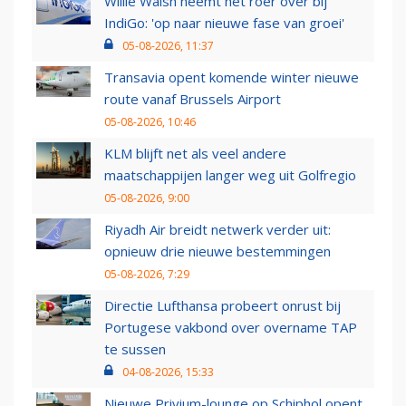
Willie Walsh neemt het roer over bij
IndiGo: 'op naar nieuwe fase van groei'
05-08-2026, 11:37
Transavia opent komende winter nieuwe
route vanaf Brussels Airport
05-08-2026, 10:46
KLM blijft net als veel andere
maatschappijen langer weg uit Golfregio
05-08-2026, 9:00
Riyadh Air breidt netwerk verder uit:
opnieuw drie nieuwe bestemmingen
05-08-2026, 7:29
Directie Lufthansa probeert onrust bij
Portugese vakbond over overname TAP
te sussen
04-08-2026, 15:33
Nieuwe Privium-lounge op Schiphol opent