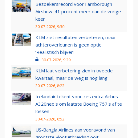
Bezoekersrecord voor Farnborough
Airshow: 41 procent meer dan de vorige
keer
30-07-2026, 9:30
KLM ziet resultaten verbeteren, maar
achteroverleunen is geen optie:
‘Realistisch blijven’
30-07-2026, 9:29
KLM laat verbetering zien in tweede
kwartaal, maar de weg is nog lang
30-07-2026, 8:22
Icelandair tekent voor zes extra Airbus
A320neo's om laatste Boeing 757's af te
lossen
30-07-2026, 6:52
US-Bangla Airlines aan vooravond van
grootste vlootuitbreiding ooit