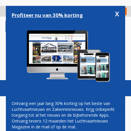
Overslaan
en
x
Digitaal Magazine
Registreer
Check in
naar
Profiteer nu van 30% korting
de
inhoud
gaan
Magazine
Podcasts
Vacatures
Toggl
naviga
Ontvang een jaar lang 30% korting op het beste van
Luchtvaartnieuws en Zakenreisnieuws. Krijg onbeperkt
toegang tot al het nieuws en de bijbehorende Apps.
ZES AIRLINES VERDELEN
Ontvang tevens 12 maanden het Luchtvaartnieuws
VLIEGRECHTEN TUSSEN NEW
Magazine in de mail of op de mat.