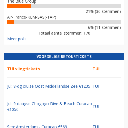
The Blue Group
21% (36 stemmen)
Air-France-KLM-SAS(-TAP)
6% (11 stemmen)
Totaal aantal stemmen: 170
Meer polls
VOORDELIGE RETOURTICKETS
TUI vliegtickets
TUI
Jul: 8-dg cruise Oost Middellandse Zee €1235
TUI
Jul: 9-daagse Chogogo Dive & Beach Curacao
TUI
€1056
Sep: Amsterdam - Curacao €569
TUI