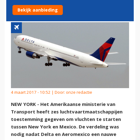
YORK EN MEXICO
Bekijk aanbieding
4 maart 2017 - 10:52 | Door:
onze redactie
NEW YORK - Het Amerikaanse ministerie van
Transport heeft zes luchtvaartmaatschappijen
toestemming gegeven om vluchten te starten
tussen New York en Mexico. De verdeling was
nodig nadat Delta en Aeromexico een nauwe