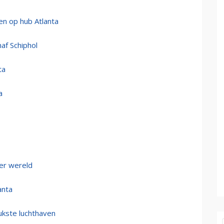
en op hub Atlanta
af Schiphol
ta
a
ter wereld
anta
rukste luchthaven