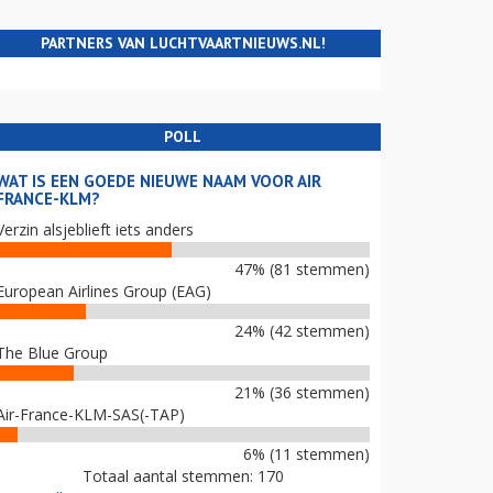
PARTNERS VAN LUCHTVAARTNIEUWS.NL!
POLL
WAT IS EEN GOEDE NIEUWE NAAM VOOR AIR
FRANCE-KLM?
Verzin alsjeblieft iets anders
47% (81 stemmen)
European Airlines Group (EAG)
24% (42 stemmen)
The Blue Group
21% (36 stemmen)
Air-France-KLM-SAS(-TAP)
6% (11 stemmen)
Totaal aantal stemmen: 170