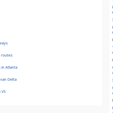
rways
e routes
in Atlanta
 van Delta
n VS