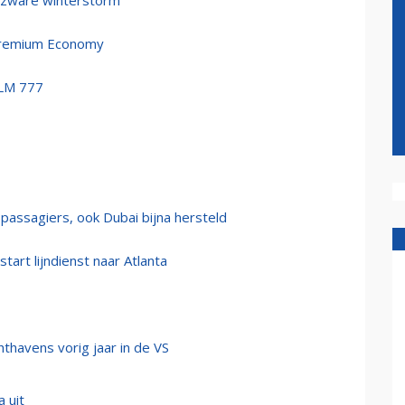
r zware winterstorm
Premium Economy
KLM 777
passagiers, ook Dubai bijna hersteld
art lijndienst naar Atlanta
thavens vorig jaar in de VS
 uit