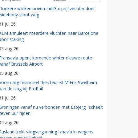
Donkere wolken boven IndiGo: prijsvechter doet
widebody-vloot weg
31 jul 26
KLM annuleert meerdere vluchten naar Barcelona
door staking
05 aug 26
Transavia opent komende winter nieuwe route
vanaf Brussels Airport
05 aug 26
Voormalig financieel directeur KLM Erik Swelheim
aan de slag bij ProRail
31 jul 26
Groningen vanaf nu verbonden met Esbjerg: 'scheelt
zeven uur rijden'
04 aug 26
Rusland trekt vliegvergunning Izhavia in wegens
zorgen over veiligheid