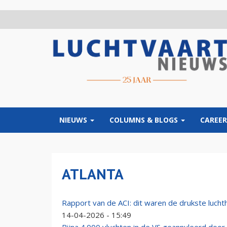
Overslaan
en
naar
de
inhoud
gaan
NIEUWS
COLUMNS & BLOGS
CAREER
ATLANTA
Rapport van de ACI: dit waren de drukste lucht
14-04-2026 - 15:49