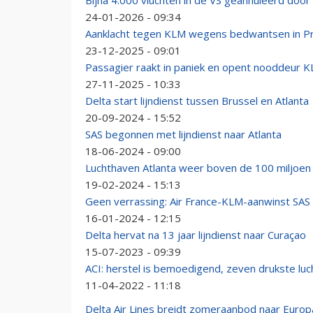
Bijna 4.000 vluchten in de VS geannuleerd doo
24-01-2026 - 09:34
Aanklacht tegen KLM wegens bedwantsen in 
23-12-2025 - 09:01
Passagier raakt in paniek en opent nooddeur 
27-11-2025 - 10:33
Delta start lijndienst tussen Brussel en Atlanta
20-09-2024 - 15:52
SAS begonnen met lijndienst naar Atlanta
18-06-2024 - 09:00
Luchthaven Atlanta weer boven de 100 miljoen 
19-02-2024 - 15:13
Geen verrassing: Air France-KLM-aanwinst SAS st
16-01-2024 - 12:15
Delta hervat na 13 jaar lijndienst naar Curaçao
15-07-2023 - 09:39
ACI: herstel is bemoedigend, zeven drukste luch
11-04-2022 - 11:18
Delta Air Lines breidt zomeraanbod naar Europa