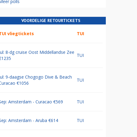
Meer polls
VOORDELIGE RETOURTICKETS
TUI vliegtickets
TUI
Jul: 8-dg cruise Oost Middellandse Zee
TUI
€1235
Jul: 9-daagse Chogogo Dive & Beach
TUI
Curacao €1056
Sep: Amsterdam - Curacao €569
TUI
Sep: Amsterdam - Aruba €614
TUI