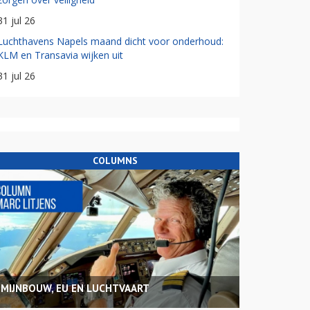
31 jul 26
Luchthavens Napels maand dicht voor onderhoud:
KLM en Transavia wijken uit
31 jul 26
COLUMNS
MIJNBOUW, EU EN LUCHTVAART