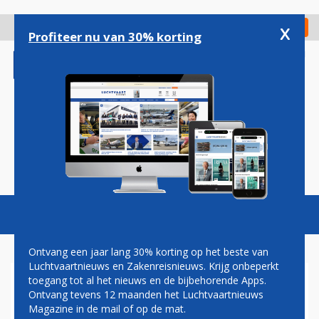
Overslaan
en
x
Digitaal Magazine
Registreer
Check in
naar
Profiteer nu van 30% korting
de
inhoud
gaan
Magazine
Podcasts
Vacatures
Toggl
naviga
Ontvang een jaar lang 30% korting op het beste van
Luchtvaartnieuws en Zakenreisnieuws. Krijg onbeperkt
toegang tot al het nieuws en de bijbehorende Apps.
BOSTON
Ontvang tevens 12 maanden het Luchtvaartnieuws
Magazine in de mail of op de mat.