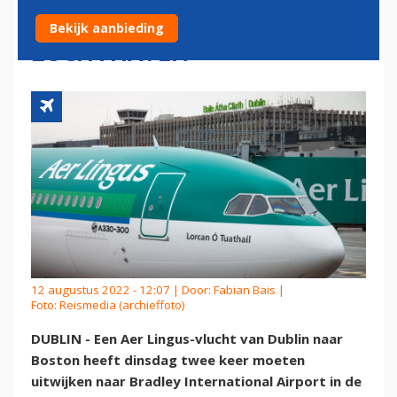
TWEE KEER UIT NAAR ZELFDE
Bekijk aanbieding
LUCHTHAVEN
12 augustus 2022 - 12:07 | Door:
Fabian Bais
|
Foto: Reismedia (archieffoto)
DUBLIN - Een Aer Lingus-vlucht van Dublin naar
Boston heeft dinsdag twee keer moeten
uitwijken naar Bradley International Airport in de