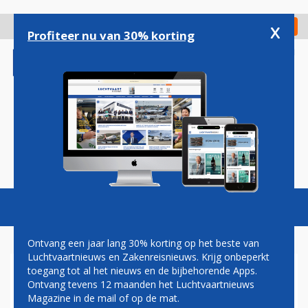
Overslaan
en
x
Digitaal Magazine
Registreer
Check in
naar
Profiteer nu van 30% korting
de
inhoud
gaan
Magazine
Podcasts
Vacatures
Toggl
naviga
Ontvang een jaar lang 30% korting op het beste van
Luchtvaartnieuws en Zakenreisnieuws. Krijg onbeperkt
toegang tot al het nieuws en de bijbehorende Apps.
PECH VOOR PASSAGIERS: AER
Ontvang tevens 12 maanden het Luchtvaartnieuws
LINGUS-TOESTEL WIJKT
Magazine in de mail of op de mat.