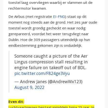
toestel laag overvliegen waarbij er vlammen uit de
rechtermotor kwamen.
De Airbus (met registratie
EI-FNG
) staat op dit
moment nog steeds aan de grond. Het zes jaar oude
toestel wordt grondig gecheckt en waar nodig
gerepareerd, voordat het weer terugvliegt naar
Dublin. Hoe de 309 passagiers uiteindelijk op hun
eindbestemming gekomen zijn is onduidelijk.
Someone caught a picture of the Aer
Lingus compression stall resulting in
engine failure on takeoff out of BDL.
pic.twitter.com/F824ge3Vyu
— Andrew Janes (@AndrewWx123)
August 9, 2022
Even dit:
Luchtvaartnieuws bestaat inmiddels bijna 25 jaar. In