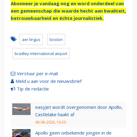
Abonneer je vandaag nog en word onderdeel van
een gemeenschap die waarde hecht aan kwaliteit,
betrouwbaarheid en échte journalistiek.
aer lingus
boston
bradley international airport
Verstuur per e-mail
Meld u aan voor de nieuwsbrief
Tip de redactie
easyJet wordt overgenomen door Apollo,
Castlelake haakt af
06-08-2026, 16:20
Apollo geen onbekende jongen in de