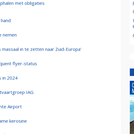
ophalen met obligaties
 hand
te nemen
s massaal in te zetten naar Zuid-Europa'
quent flyer-status
s in 2024
chtvaartgroep IAG
nte Airport
zame kerosine