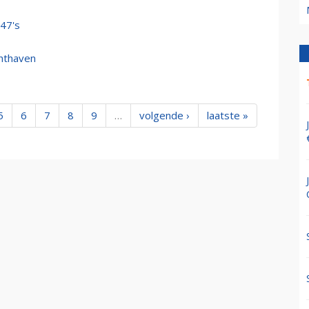
747's
chthaven
5
6
7
8
9
…
volgende ›
laatste »