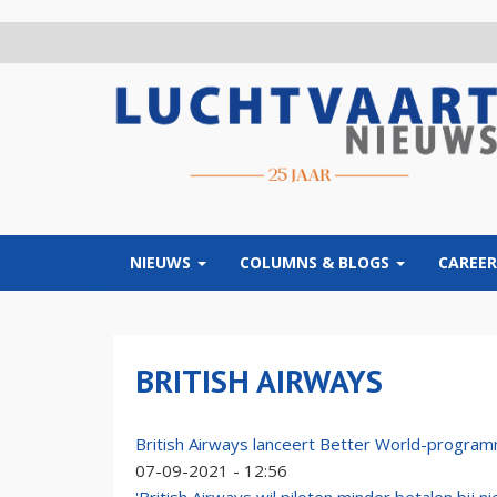
Overslaan
en
naar
de
inhoud
gaan
NIEUWS
COLUMNS & BLOGS
CAREER
BRITISH AIRWAYS
British Airways lanceert Better World-programma
07-09-2021 - 12:56