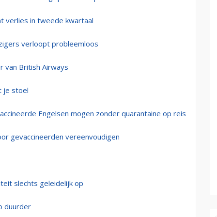
nt verlies in tweede kwartaal
izigers verloopt probleemloos
r van British Airways
 je stoel
evaccineerde Engelsen mogen zonder quarantaine op reis
n voor gevaccineerden vereenvoudigen
teit slechts geleidelijk op
o duurder