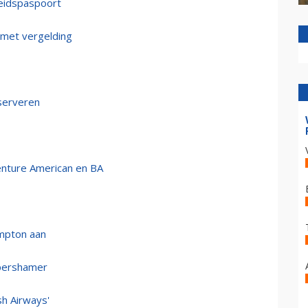
heidspaspoort
 met vergelding
 serveren
enture American en BA
ampton aan
opershamer
sh Airways'