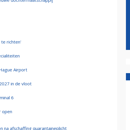
 nieuwe dochtermaatschappij'
te richten'
cialiteiten
Hague Airport
2027 in de vloot
rminal 6
r open
en na afschaffing quarantaineplicht