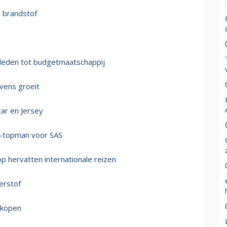
e brandstof
gleden tot budgetmaatschappij
avens groeit
tar en Jersey
t-topman voor SAS
op hervatten internationale reizen
terstof
rkopen