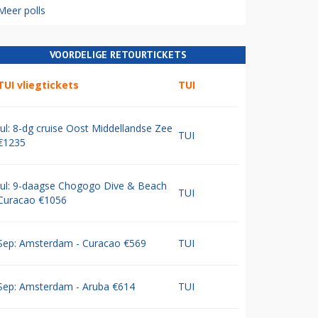
Meer polls
VOORDELIGE RETOURTICKETS
TUI vliegtickets
TUI
Jul: 8-dg cruise Oost Middellandse Zee
TUI
€1235
Jul: 9-daagse Chogogo Dive & Beach
TUI
Curacao €1056
Sep: Amsterdam - Curacao €569
TUI
Sep: Amsterdam - Aruba €614
TUI