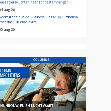
passagiersvluchten naar zonbestemmingen
04 aug 26
Raamstoeltje in de Business Class? Bij Lufthansa
kost dat 170 euro extra
05 aug 26
COLUMNS
MIJNBOUW, EU EN LUCHTVAART