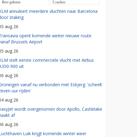
Best gelezen
Crashes
KLM annuleert meerdere vluchten naar Barcelona
door staking
05 aug 26
Transavia opent komende winter nieuwe route
vanaf Brussels Airport
05 aug 26
KLM stelt eerste commerciële vlucht met Airbus
A350-900 uit
06 aug 26
Groningen vanaf nu verbonden met Esbjerg: 'scheelt
zeven uur rijden'
04 aug 26
easyJet wordt overgenomen door Apollo, Castlelake
haakt af
06 aug 26
Luchthaven Luik krijgt komende winter weer