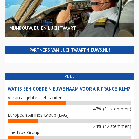
MIJNBOUW, EU EN LUCHTVAART
PARTNERS VAN LUCHTVAARTNIEUWS.NL!
POLL
WAT IS EEN GOEDE NIEUWE NAAM VOOR AIR FRANCE-KLM?
Verzin alsjeblieft iets anders
47% (81 stemmen)
European Airlines Group (EAG)
24% (42 stemmen)
The Blue Group