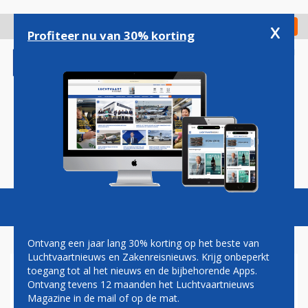
Overslaan
en
x
Digitaal Magazine
Registreer
Check in
naar
Profiteer nu van 30% korting
de
inhoud
gaan
Magazine
Podcasts
Vacatures
Toggl
naviga
Ontvang een jaar lang 30% korting op het beste van
Luchtvaartnieuws en Zakenreisnieuws. Krijg onbeperkt
toegang tot al het nieuws en de bijbehorende Apps.
EINDHOVEN AIRPORT
Ontvang tevens 12 maanden het Luchtvaartnieuws
Magazine in de mail of op de mat.