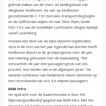
gebruik maken van de start- en landingsbaan van
vliegbasis Eindhoven. De vier op Eindhoven
gestationeerde C-130 Hercules-transportvliegtuigen
en de Gulfstream wijken uit naar Gilze-Rijen; beide
KDC-10’s van de Koninklijke Luchtmacht vliegen tijdelijk
vanaf Luxemburg.
Hoewel een deel van de bijna duizend ongebruikte
slots in de rest van het jaar ingevuld kan worden heeft
Eindhoven Airport in de groeiprognose voor dit jaar
wel rekening gehouden met de baansluiting. “We
verwachten dit jaar een passagiersgroei van zes
procent, wat minder dan in de afgelopen jaren.” De
tweede luchthaven van Nederland rekent niettemin op
een recordaantal van zo’n 4,6 miljoen passagiers.
BAM Infra
De opdracht voor de baanrenovatie is door het
Rijksvastgoedbedrijf gegund aan BAM Infra. Met het
project is 10,7 miljoen euro gemoeid. Het asfalt van