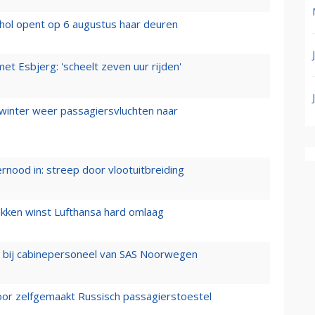
hol opent op 6 augustus haar deuren
t Esbjerg: 'scheelt zeven uur rijden'
 winter weer passagiersvluchten naar
ernood in: streep door vlootuitbreiding
ukken winst Lufthansa hard omlaag
 bij cabinepersoneel van SAS Noorwegen
voor zelfgemaakt Russisch passagierstoestel