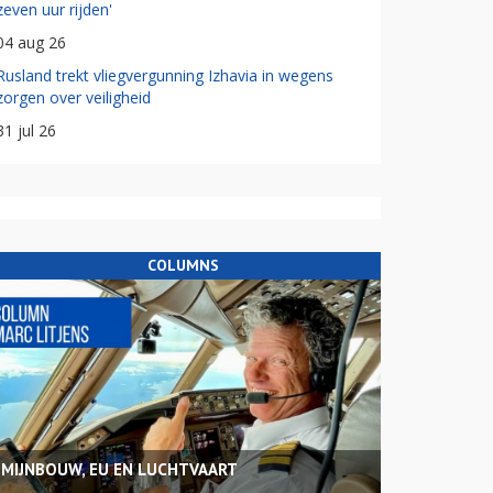
zeven uur rijden'
04 aug 26
Rusland trekt vliegvergunning Izhavia in wegens
zorgen over veiligheid
31 jul 26
COLUMNS
MIJNBOUW, EU EN LUCHTVAART