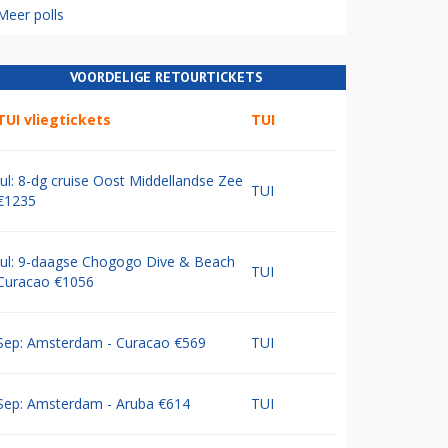
Meer polls
VOORDELIGE RETOURTICKETS
TUI vliegtickets
TUI
Jul: 8-dg cruise Oost Middellandse Zee
TUI
€1235
Jul: 9-daagse Chogogo Dive & Beach
TUI
Curacao €1056
Sep: Amsterdam - Curacao €569
TUI
Sep: Amsterdam - Aruba €614
TUI