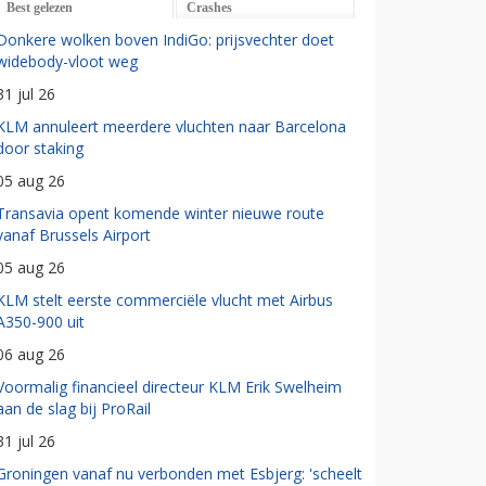
Best gelezen
Crashes
Donkere wolken boven IndiGo: prijsvechter doet
widebody-vloot weg
31 jul 26
KLM annuleert meerdere vluchten naar Barcelona
door staking
05 aug 26
Transavia opent komende winter nieuwe route
vanaf Brussels Airport
05 aug 26
KLM stelt eerste commerciële vlucht met Airbus
A350-900 uit
06 aug 26
Voormalig financieel directeur KLM Erik Swelheim
aan de slag bij ProRail
31 jul 26
Groningen vanaf nu verbonden met Esbjerg: 'scheelt