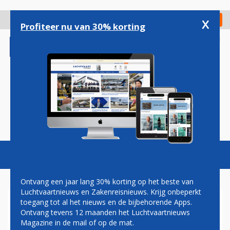
Overslaan
en
x
Digitaal Magazine
Registreer
Check in
naar
Profiteer nu van 30% korting
de
inhoud
gaan
Magazine
Podcasts
Vacatures
Toggl
naviga
Ontvang een jaar lang 30% korting op het beste van
Luchtvaartnieuws en Zakenreisnieuws. Krijg onbeperkt
toegang tot al het nieuws en de bijbehorende Apps.
EUROPESE UNIE
Ontvang tevens 12 maanden het Luchtvaartnieuws
Magazine in de mail of op de mat.