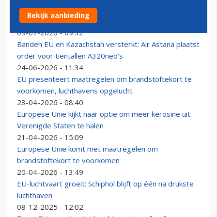
Hoe groot, hoe zwaar? Regels over bagage in het
Bekijk aanbieding
vliegtuig blijven onnodig ingewikkeld
09-07-2026 - 09:32
Banden EU en Kazachstan versterkt: Air Astana plaatst
order voor tientallen A320neo’s
24-06-2026 - 11:34
EU presenteert maatregelen om brandstoftekort te
voorkomen, luchthavens opgelucht
23-04-2026 - 08:40
Europese Unie kijkt naar optie om meer kerosine uit
Verenigde Staten te halen
21-04-2026 - 15:09
Europese Unie komt met maatregelen om
brandstoftekort te voorkomen
20-04-2026 - 13:49
EU-luchtvaart groeit: Schiphol blijft op één na drukste
luchthaven
08-12-2025 - 12:02