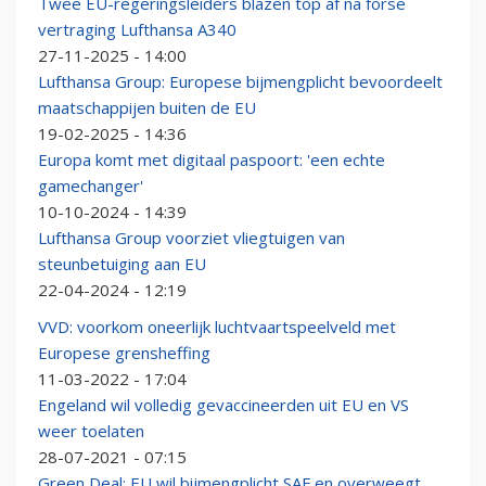
Twee EU-regeringsleiders blazen top af na forse
vertraging Lufthansa A340
27-11-2025 - 14:00
Lufthansa Group: Europese bijmengplicht bevoordeelt
maatschappijen buiten de EU
19-02-2025 - 14:36
Europa komt met digitaal paspoort: 'een echte
gamechanger'
10-10-2024 - 14:39
Lufthansa Group voorziet vliegtuigen van
steunbetuiging aan EU
22-04-2024 - 12:19
VVD: voorkom oneerlijk luchtvaartspeelveld met
Europese grensheffing
11-03-2022 - 17:04
Engeland wil volledig gevaccineerden uit EU en VS
weer toelaten
28-07-2021 - 07:15
Green Deal: EU wil bijmengplicht SAF en overweegt