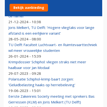
Tekort aan technici steeds grotere dreiging voor
Bekijk aanbieding
Nederlandse luchtvaart: 'Over 2 jaar komt de man met
de hamer'
21-12-2024 - 10:38
Joris Melkert, TU Delft: ‘Hogere vliegtaks voor lange
afstand is een eerlijkere variant’
28-05-2024 - 08:00
TU Delft Faculteit Luchtvaart- en Ruimtevaarttechniek
wil meer vrouwelijke studenten
26-01-2024 - 15:39
Krimpdossier Schiphol: vliegen straks niet meer
haalbaar voor Jan Modaal
29-07-2023 - 09:28
Polarisatie Schiphol-krimp baart zorgen:
'Geluidbelasting haaks op herriebeleving'
19-06-2023 - 15:01
Eerste Zakenreis Society meeting met sprekers Bas
Gerressen (KLM) en Joris Melkert (TU Delft)