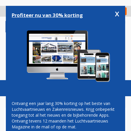
Overslaan
en
x
Digitaal Magazine
Registreer
Check in
naar
Profiteer nu van 30% korting
de
inhoud
gaan
Magazine
Podcasts
Vacatures
Toggl
naviga
Ontvang een jaar lang 30% korting op het beste van
Luchtvaartnieuws en Zakenreisnieuws. Krijg onbeperkt
toegang tot al het nieuws en de bijbehorende Apps.
JORIS MELKERT
Ontvang tevens 12 maanden het Luchtvaartnieuws
Magazine in de mail of op de mat.