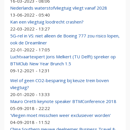
16-03-2023 - 08:06
Nederlands waterstofvliegtuig vliegt vanaf 2028
13-06-2022 - 05:40
Kan een vliegtuig loodrecht crashen?
22-03-2022 - 13:27
5G-rel in VS: niet alleen de Boeing 777 zou risico lopen,
ook de Dreamliner
22-01-2022 - 17:05
Luchtvaartexpert Joris Melkert (TU Delft) spreker op
BTMClub New Year Brunch 1.5
09-12-2021 - 12:31
Wel of geen CO2-besparing bij keuze trein boven
vliegtuig?
20-01-2020 - 13:33
Mauro Oretti keynote speaker BTMConference 2018
05-09-2018 - 22:22
'Vliegen moet misschien weer exclusiever worden'
04-09-2018 - 11:52
China Southern nieuwe deelnemer Business Travel &