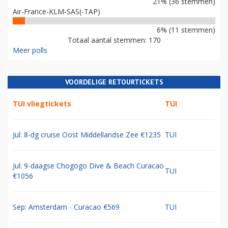
21% (36 stemmen)
Air-France-KLM-SAS(-TAP)
6% (11 stemmen)
Totaal aantal stemmen: 170
Meer polls
VOORDELIGE RETOURTICKETS
TUI vliegtickets
TUI
Jul: 8-dg cruise Oost Middellandse Zee €1235
TUI
Jul: 9-daagse Chogogo Dive & Beach Curacao
TUI
€1056
Sep: Amsterdam - Curacao €569
TUI