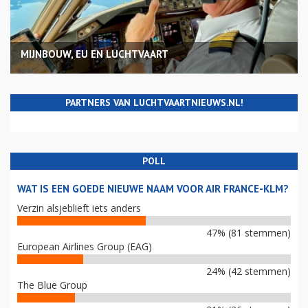
MIJNBOUW, EU EN LUCHTVAART
PARTNERS VAN LUCHTVAARTNIEUWS.NL!
POLL
WAT IS EEN GOEDE NIEUWE NAAM VOOR AIR FRANCE-KLM?
Verzin alsjeblieft iets anders
47% (81 stemmen)
European Airlines Group (EAG)
24% (42 stemmen)
The Blue Group